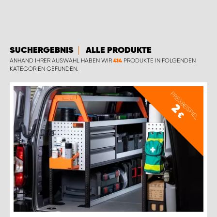
WORK SYSTEM GERA
WORK SYSTEM HAMBURG
SUCHERGEBNIS
ALLE PRODUKTE
WORK SYSTEM LEIPZIG/HALLE
ANHAND IHRER AUSWAHL HABEN WIR
PRODUKTE IN FOLGENDEN
414
KATEGORIEN GEFUNDEN.
WORK SYSTEM LUDWIGSHAFEN
PREISBEISPIEL
2
WORK SYSTEM MAGDEBURG
€
WORK SYSTEM MÜNCHEN
WORK SYSTEM OSNABRÜCK
WORK SYSTEM RHEINLAND