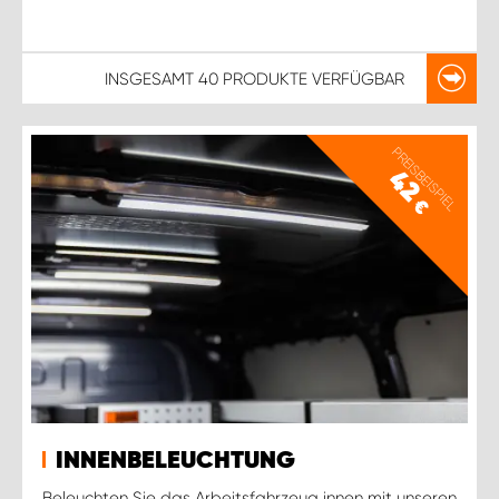
INSGESAMT
40 PRODUKTE
VERFÜGBAR
PREISBEISPIEL
42
€
INNENBELEUCHTUNG
Beleuchten Sie das Arbeitsfahrzeug innen mit unseren