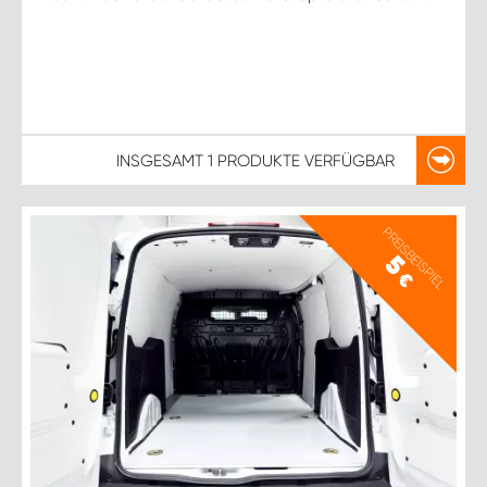
INSGESAMT
1 PRODUKTE
VERFÜGBAR
PREISBEISPIEL
5
€