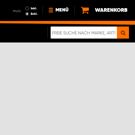
Inkl.
WARENKORB
MENÜ
MwSt.
Exkl.
NEWS
ÜBER UNS
NACHHALTIGKEIT
DIGITALE BROSCHÜRE
ELEKTRO-FAHRZEUGE
FAQ
IMPRESSUM
DATENSCHUTZ
EIN RICHTIGER CRASH-TEST