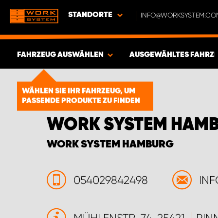
STANDORTE
INFO@WORKSYSTEM.CO
FAHRZEUG AUSWÄHLEN
AUSGEWÄHLTES FAHRZ
ERGEBNISSE ANZEIGEN -
1850
WÄHLEN SIE IHR FAHRZEUG, UM
PASSENDE PRODUKTE ZU FINDEN
ARTIKEL
WORK SYSTEM HAM
WORK SYSTEM HAMBURG
054029842498
IN