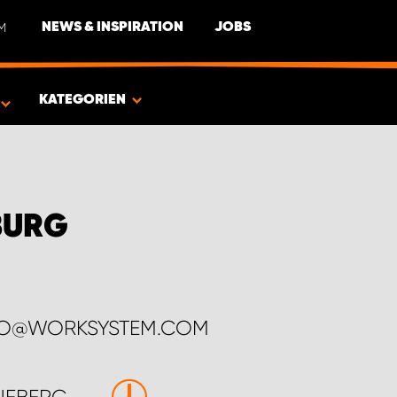
M
NEWS & INSPIRATION
JOBS
EUG
KATEGORIEN
BURG
FO@WORKSYSTEM.COM