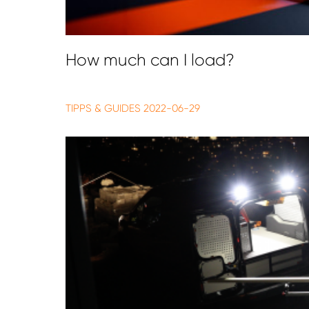
How much can I load?
TIPPS & GUIDES
2022-06-29