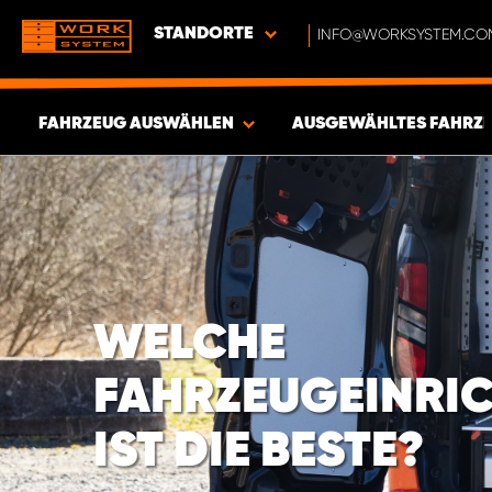
STANDORTE
INFO@WORKSYSTEM.CO
FAHRZEUG AUSWÄHLEN
AUSGEWÄHLTES FAHRZ
ERGEBNISSE ANZEIGEN -
1850
ARTIKEL
WELCHE
FAHRZEUGEINRI
IST DIE BESTE?