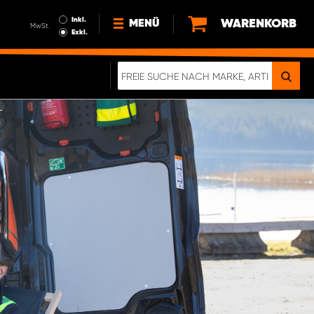
Inkl.
WARENKORB
MENÜ
MwSt.
Exkl.
NEWS
ÜBER UNS
NACHHALTIGKEIT
DIGITALE BROSCHÜRE
ELEKTRO-FAHRZEUGE
FAQ
IMPRESSUM
DATENSCHUTZ
EIN RICHTIGER CRASH-TEST