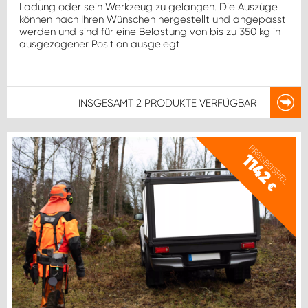
WORK SYSTEM ROSTOCK
Ladung oder sein Werkzeug zu gelangen. Die Auszüge
können nach Ihren Wünschen hergestellt und angepasst
werden und sind für eine Belastung von bis zu 350 kg in
WORK SYSTEM STUTTGART
ausgezogener Position ausgelegt.
INSGESAMT
2 PRODUKTE
VERFÜGBAR
PREISBEISPIEL
1142
€