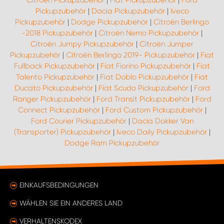
Citroën Pickupzubehör
|
Fiat Pickupzubehör
|
Ford
Pickupzubehör
|
Dacia Pickupzubehör
|
Iveco
Pickupzubehör
|
Dodge Pickupzubehör
|
Citroën Berlingo
-2018 Pickupzubehör
|
Citroën Nemo Pickupzubehör
|
Citroën Jumpy Pickupzubehör
|
Citroën Jumper
Pickupzubehör
|
Citroën Berlingo 2019- Pickupzubehör
|
Fiat
Fullback Pickupzubehör
|
Fiat Fiorino Pickupzubehör
|
Fiat
Talento Pickupzubehör
|
Fiat Doblo Pickupzubehör
|
Fiat
Ducato Pickupzubehör
|
Fiat Scudo Pickupzubehör
|
Ford
Ranger Pickupzubehör
|
Ford Transit Pickupzubehör
|
Ford
Connect Pickupzubehör
|
Ford Custom Pickupzubehör
|
Ford Courier Pickupzubehör
|
Dacia Dokker Van
(Transporter) Pickupzubehör
|
Iveco Daily Pickupzubehör
|
Dodge Ram Pickupzubehör
EINKAUFSBEDINGUNGEN
WÄHLEN SIE EIN ANDERES LAND
VERHALTENSKODEX