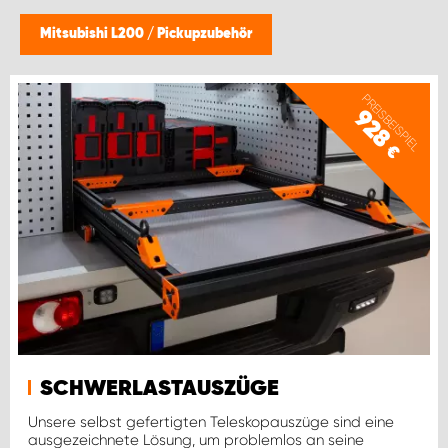
WORK SYSTEM GERA
Mitsubishi L200
/
Pickupzubehör
WORK SYSTEM HAMBURG
PREISBEISPIEL
928
WORK SYSTEM LEIPZIG/HALLE
€
WORK SYSTEM LUDWIGSHAFEN
WORK SYSTEM MAGDEBURG
WORK SYSTEM MÜNCHEN
WORK SYSTEM OSNABRÜCK
SCHWERLASTAUSZÜGE
WORK SYSTEM RHEINLAND
Unsere selbst gefertigten Teleskopauszüge sind eine
ausgezeichnete Lösung, um problemlos an seine