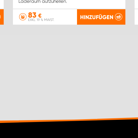
Laderaum aufzuhellen.
83
€
HINZUFÜGEN
EXKL. 19 % MWST.