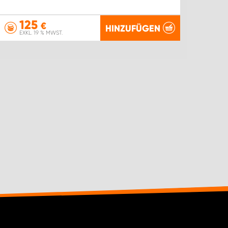
125
€
HINZUFÜGEN
EXKL. 19 % MWST.