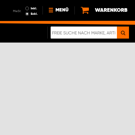
Inkl.
WARENKORB
MENÜ
MwSt.
Exkl.
NEWS
ÜBER UNS
NACHHALTIGKEIT
DIGITALE BROSCHÜRE
ELEKTRO-FAHRZEUGE
FAQ
IMPRESSUM
DATENSCHUTZ
EIN RICHTIGER CRASH-TEST