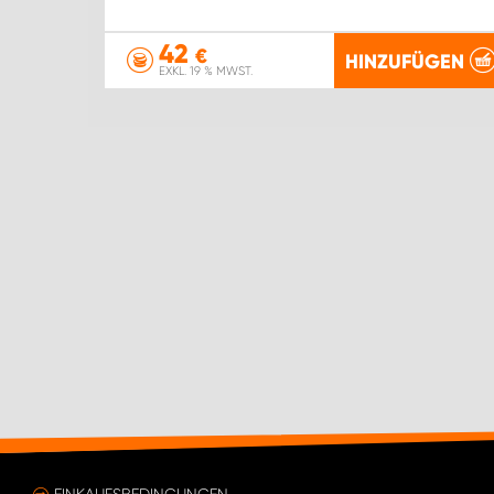
42
€
HINZUFÜGEN
EXKL. 19 % MWST.