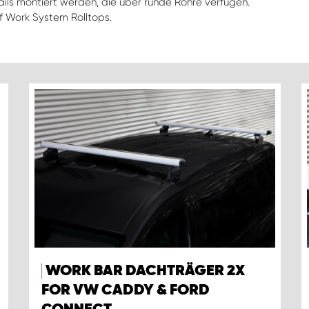
ails montiert werden, die über runde Rohre verfügen.
 Work System Rolltops.
WORK BAR DACHTRÄGER 2X
FOR VW CADDY & FORD