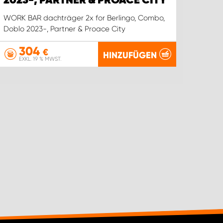
2023-, PARTNER & PROACE CITY
WORK 
Buzz
WORK BAR dachträger 2x for Berlingo, Combo,
Doblo 2023-, Partner & Proace City
304
€
HINZUFÜGEN
EXKL. 19 % MWST.
EX