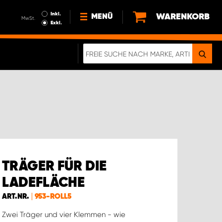
Inkl.
WARENKORB
MENÜ
MwSt.
Exkl.
NEWS
ÜBER UNS
NACHHALTIGKEIT
DIGITALE BROSCHÜRE
ELEKTRO-FAHRZEUGE
FAQ
IMPRESSUM
DATENSCHUTZ
TRÄGER FÜR DIE
EIN RICHTIGER CRASH-TEST
LADEFLÄCHE
ART.NR.
953-ROLL5
Zwei Träger und vier Klemmen - wie