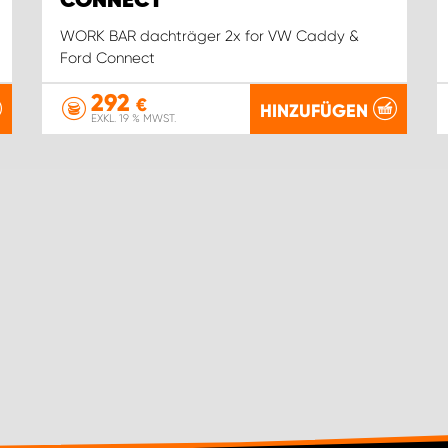
CONNECT
WORK BAR dachträger 2x for VW Caddy &
Ford Connect
292
€
HINZUFÜGEN
EXKL. 19 % MWST.