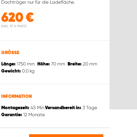
Dachträger nur für die Ladefläche.
620
€
EXKL. 19 % MWST.
GRÖSSE
1750
mm
70
mm
20
mm
Länge:
Höhe:
Breite:
0.0
kg
Gewicht:
INFORMATION
45
Min.
3
Tage
Montagezeit:
Versandbereit in:
12
Monate
Garantie: