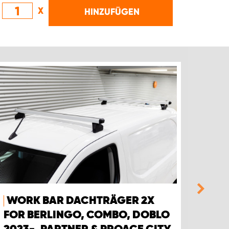
X
HINZUFÜGEN
WORK BAR DACHTRÄGER 2X
WOR
FOR BERLINGO, COMBO, DOBLO
FOR