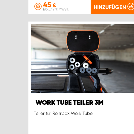
45
€
HINZUFÜGEN
EXKL. 19 % MWST.
WORK TUBE TEILER 3M
Teiler für Rohrbox Work Tube.