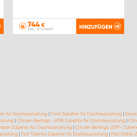
744
€
HINZUFÜGEN
EXKL. 19 % MWST.
hör für Dachausrüstung
|
Ford Zubehör für Dachausrüstung
|
Dacia
üstung
|
Citroën Berlingo -2018 Zubehör für Dachausrüstung
|
Cit
umper Zubehör für Dachausrüstung
|
Citroën Berlingo 2019- Zubeh
usrüstung
|
Fiat Talento Zubehör für Dachausrüstung
|
Fiat Doblo 