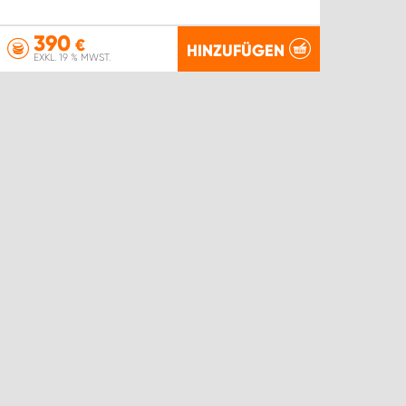
390
€
HINZUFÜGEN
EXKL. 19 % MWST.