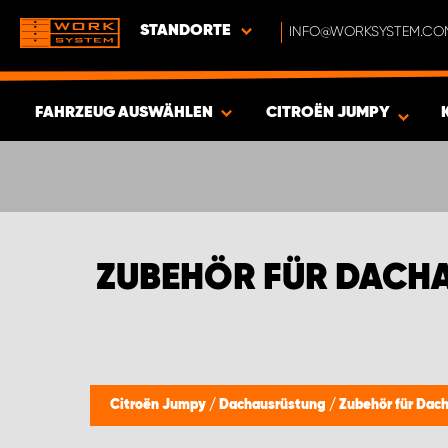
STANDORTE
INFO@WORKSYSTEM.CO
FAHRZEUG AUSWÄHLEN
CITROËN JUMPY
ERGEBNISSE ANZEIGEN -
417
ARTIKEL
ZUBEHÖR FÜR DACH
Citroën Jumpy
/
Dachausrüstung
/
Zubehör für Dac