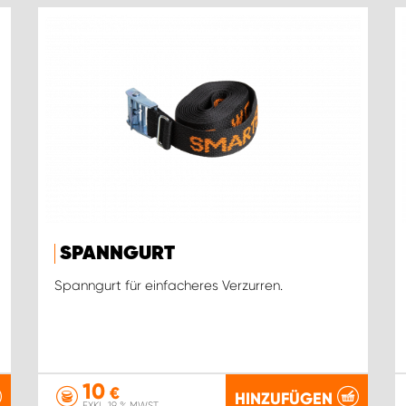
SPANNGURT
Spanngurt für einfacheres Verzurren.
10
€
HINZUFÜGEN
EXKL. 19 % MWST.