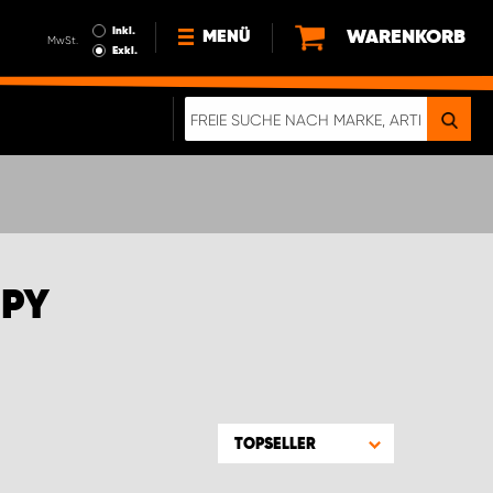
Inkl.
WARENKORB
MENÜ
MwSt.
Exkl.
NEWS
ÜBER UNS
NACHHALTIGKEIT
DIGITALE BROSCHÜRE
ELEKTRO-FAHRZEUGE
MPY
FAQ
IMPRESSUM
DATENSCHUTZ
EIN RICHTIGER CRASH-TEST
TOPSELLER