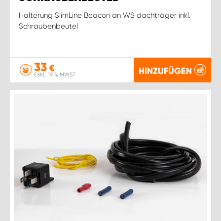
Halterung SlimLine Beacon an WS dachträger inkl.
Schraubenbeutel
33
€
HINZUFÜGEN
EXKL. 19 % MWST.