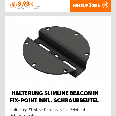
8.98
€
HINZUFÜGEN
EXKL. 19 % MWST.
HALTERUNG SLIMLINE BEACON IN
FIX-POINT INKL. SCHRAUBBEUTEL
Halterung SlimLine Beacon in Fix-Point inkl.
Schraubbeutel