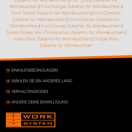
Zubehör für Warnleuchten
|
Fiat Scudo Zubehör für
Warnleuchten
|
Ford Ranger Zubehör für Warnleuchten
|
Ford Transit Zubehör für Warnleuchten
|
Ford Connect
Zubehör für Warnleuchten
|
Ford Custom Zubehör für
Warnleuchten
|
Ford Courier Zubehör für Warnleuchten
|
Dacia Dokker Van (Transporter) Zubehör für Warnleuchten
|
Iveco Daily Zubehör für Warnleuchten
|
Dodge Ram
Zubehör für Warnleuchten
EINKAUFSBEDINGUNGEN
WÄHLEN SIE EIN ANDERES LAND
VERHALTENSKODEX
ÄNDERE DEINE EINWILLIGUNG