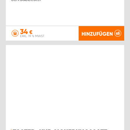
34
€
HINZUFÜGEN
EXKL. 19 % MWST.