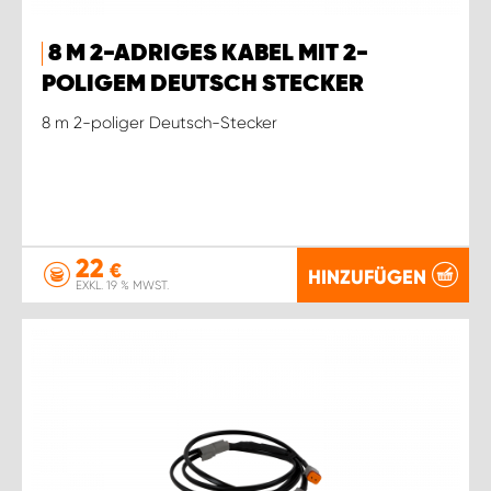
WORK SYSTEM ROSTOCK
8 M 2-ADRIGES KABEL MIT 2-
WORK SYSTEM STUTTGART
POLIGEM DEUTSCH STECKER
8 m 2-poliger Deutsch-Stecker
22
€
HINZUFÜGEN
EXKL. 19 % MWST.