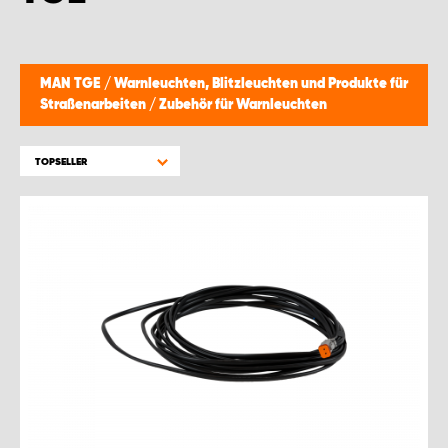
WORK SYSTEM GERA
WORK SYSTEM HAMBURG
MAN TGE
/
Warnleuchten, Blitzleuchten und Produkte für
Straßenarbeiten
/
Zubehör für Warnleuchten
WORK SYSTEM LEIPZIG/HALLE
TOPSELLER
WORK SYSTEM LUDWIGSHAFEN
WORK SYSTEM MAGDEBURG
WORK SYSTEM MÜNCHEN
WORK SYSTEM OSNABRÜCK
WORK SYSTEM RHEINLAND