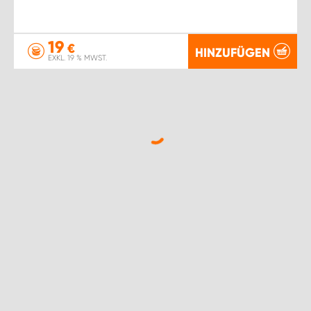
19
€
HINZUFÜGEN
EXKL. 19 % MWST.