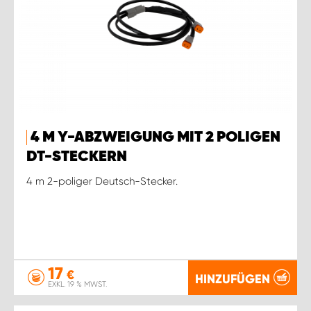
4 M Y-ABZWEIGUNG MIT 2 POLIGEN
DT-STECKERN
4 m 2-poliger Deutsch-Stecker.
17
€
HINZUFÜGEN
EXKL. 19 % MWST.