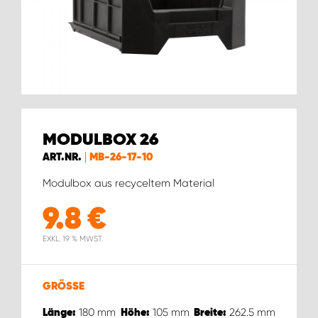
WORK SYSTEM GERA
WORK SYSTEM HAMBURG
WORK SYSTEM LEIPZIG/HALLE
WORK SYSTEM LUDWIGSHAFEN
MODULBOX 26
ART.NR.
MB-26-17-10
WORK SYSTEM MAGDEBURG
Modulbox aus recyceltem Material
WORK SYSTEM MÜNCHEN
9.8
€
EXKL. 19 % MWST.
WORK SYSTEM OSNABRÜCK
WORK SYSTEM RHEINLAND
GRÖSSE
180
mm
105
mm
262.5
mm
Länge:
Höhe:
Breite: