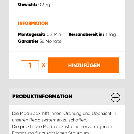
WORK SYSTEM ROSTOCK
0.3
kg
Gewicht:
WORK SYSTEM STUTTGART
INFORMATION
0.2
Min.
1
Tag
Montagezeit:
Versandbereit in:
36
Monate
Garantie:
X
HINZUFÜGEN
PRODUKTINFORMATION
Die Modulbox hilft Ihnen, Ordnung und Übersicht in
unseren Regalsystemen zu schaffen.
Die praktische Modulbox ist eine hervorragende
Ergänzung für zusätzlichen Stauraum.