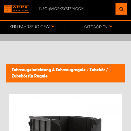
INFO@WORKSYSTEM.COM
FINDEN SIE EINEN STANDORT
IN IHRER NÄHE
KEIN FAHRZEUG GEWÄHLT
KATEGORIEN
ZUR KARTE
KEY ACCOUNT GERMANY
Fahrzeugeinrichtung & Fahrzeugregale
/
Zubehör
/
Zubehör für Regale
ONLINE-/DIREKTKUNDENVERTRIEB
WORK SYSTEM BERLIN
WORK SYSTEM FRANKFURT (MAIN)