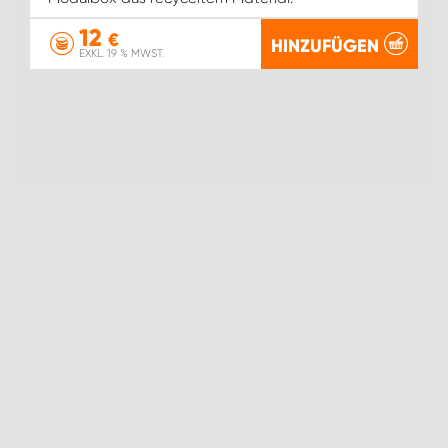
12
€
HINZUFÜGEN
EXKL. 19 % MWST.