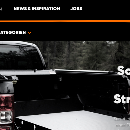
M
NEWS & INSPIRATION
JOBS
KATEGORIEN
S
St
Schiebet
einen P