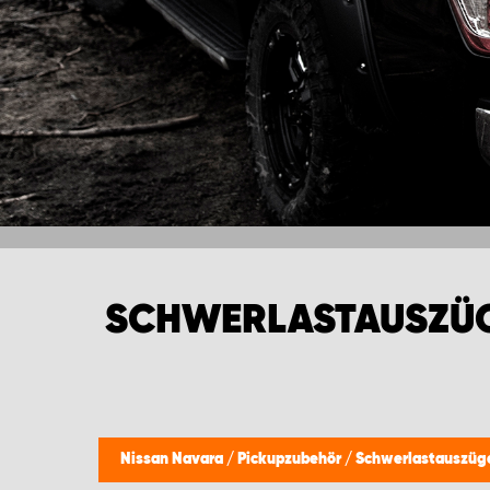
SCHWERLASTAUSZÜG
Nissan Navara
/
Pickupzubehör
/
Schwerlastauszüg