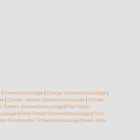
o Schwerlastauszüge
|
Dodge Schwerlastauszüge
|
ge
|
Citroën Jumper Schwerlastauszüge
|
Citroën
at Talento Schwerlastauszüge
|
Fiat Doblo
tauszüge
|
Ford Transit Schwerlastauszüge
|
Ford
Van (Transporter) Schwerlastauszüge
|
Iveco Daily