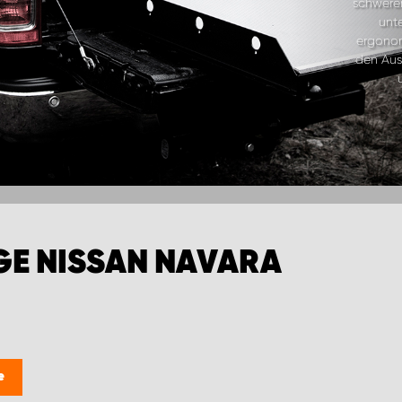
schwere
unte
ergonom
den Aus
E NISSAN NAVARA
e