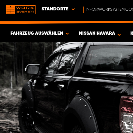
STANDORTE
INFO@WORKSYSTEM.CO
FAHRZEUG AUSWÄHLEN
NISSAN NAVARA
ERGEBNISSE ANZEIGEN -
353
ARTIKEL