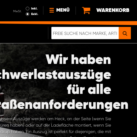
Inkl.
WARENKORB
MENÜ
MwSt.
Exkl.
NEWS
ÜBER UNS
Wir haben
NACHHALTIGKEIT
DIGITALE BROSCHÜRE
chwerlastauszüge
ELEKTRO-FAHRZEUGE
FAQ
für alle
IMPRESSUM
DATENSCHUTZ
raßenanforderungen
EIN RICHTIGER CRASH-TEST
Unsere Auszüge werden am Heck, an der Seite (wenn Sie
üren haben) oder auf der Ladefläche montiert, wenn Sie
ickup haben. Ein Auszug ist perfekt für diejenigen, die mit