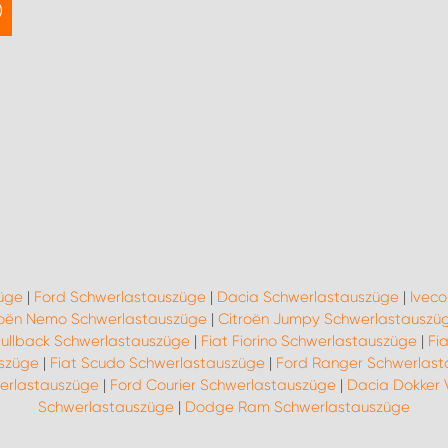
züge
|
Ford Schwerlastauszüge
|
Dacia Schwerlastauszüge
|
Ivec
roën Nemo Schwerlastauszüge
|
Citroën Jumpy Schwerlastauszü
Fullback Schwerlastauszüge
|
Fiat Fiorino Schwerlastauszüge
|
Fi
uszüge
|
Fiat Scudo Schwerlastauszüge
|
Ford Ranger Schwerlas
erlastauszüge
|
Ford Courier Schwerlastauszüge
|
Dacia Dokker 
Schwerlastauszüge
|
Dodge Ram Schwerlastauszüge