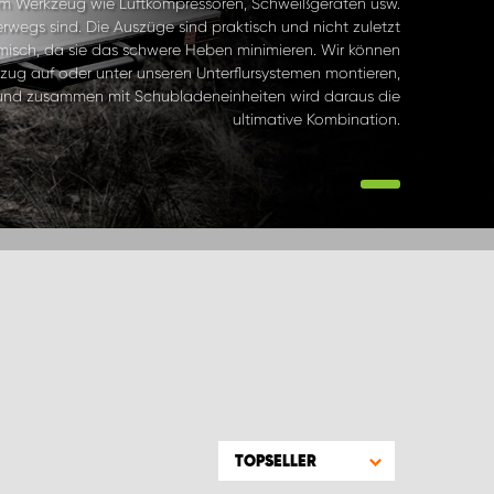
m Werkzeug wie Luftkompressoren, Schweißgeräten usw.
rwegs sind. Die Auszüge sind praktisch und nicht zuletzt
isch, da sie das schwere Heben minimieren. Wir können
zug auf oder unter unseren Unterflursystemen montieren,
und zusammen mit Schubladeneinheiten wird daraus die
ultimative Kombination.
TOPSELLER