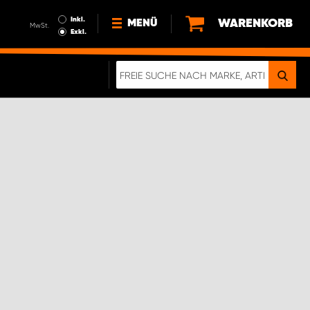
Inkl.
WARENKORB
MENÜ
MwSt.
Exkl.
NEWS
ÜBER UNS
NACHHALTIGKEIT
DIGITALE BROSCHÜRE
ELEKTRO-FAHRZEUGE
FAQ
IMPRESSUM
DATENSCHUTZ
EIN RICHTIGER CRASH-TEST