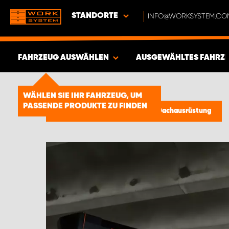
STANDORTE
INFO@WORKSYSTEM.CO
FAHRZEUG AUSWÄHLEN
AUSGEWÄHLTES FAHRZ
ERGEBNISSE ANZEIGEN -
1850
WÄHLEN SIE IHR FAHRZEUG, UM
ARTIKEL
PASSENDE PRODUKTE ZU FINDEN
Dachausrüstung
/
Zubehör für Dachausrüstung