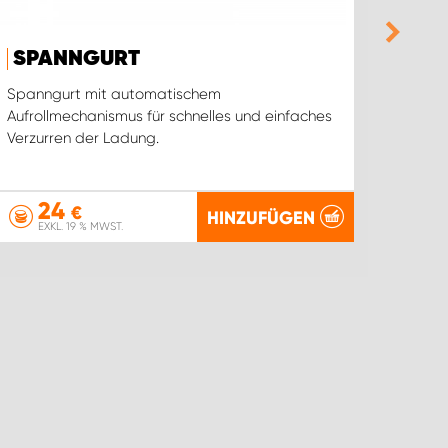
SPANNGURT
FL
(PA
Spanngurt mit automatischem
Aufrollmechanismus für schnelles und einfaches
Mit un
Verzurren der Ladung.
Ihre L
verank
24
€
HINZUFÜGEN
EXKL. 19 % MWST.
EX