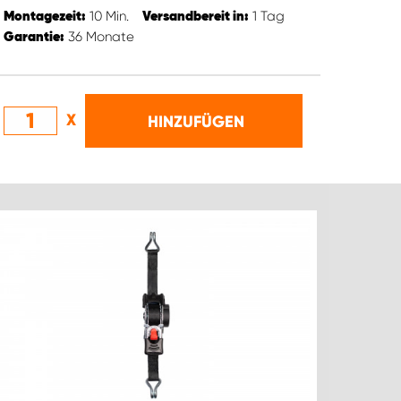
10
Min.
1
Tag
Montagezeit:
Versandbereit in:
36
Monate
Garantie:
X
HINZUFÜGEN