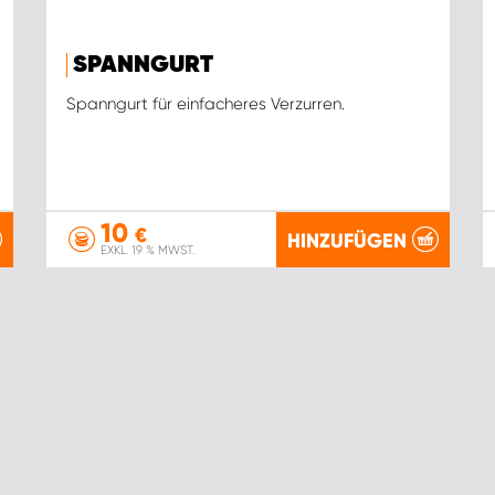
SPANNGURT
Spanngurt für einfacheres Verzurren.
10
€
HINZUFÜGEN
EXKL. 19 % MWST.