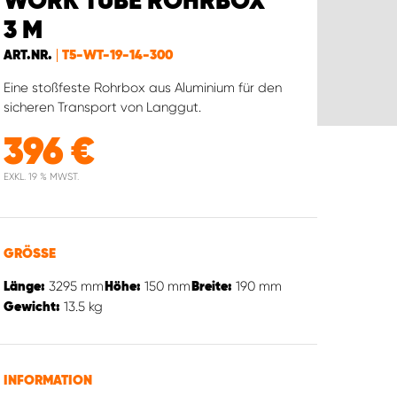
WORK TUBE ROHRBOX
3 M
ART.NR.
T5-WT-19-14-300
Eine stoßfeste Rohrbox aus Aluminium für den
sicheren Transport von Langgut.
396
€
EXKL. 19 % MWST.
GRÖSSE
3295
mm
150
mm
190
mm
Länge:
Höhe:
Breite:
13.5
kg
Gewicht:
INFORMATION