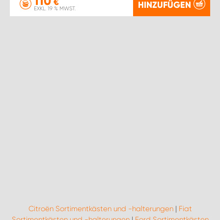
110
€
HINZUFÜGEN
EXKL. 19 % MWST.
Citroën Sortimentkästen und -halterungen
|
Fiat
Sortimentkästen und -halterungen
|
Ford Sortimentkästen