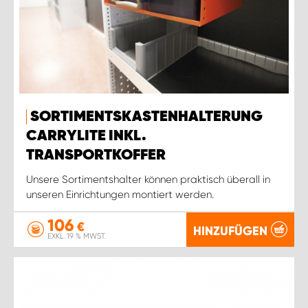
WORK SYSTEM ROSTOCK
WORK SYSTEM STUTTGART
SORTIMENTSKASTENHALTERUNG
CARRYLITE INKL.
TRANSPORTKOFFER
Unsere Sortimentshalter können praktisch überall in
unseren Einrichtungen montiert werden.
106
€
HINZUFÜGEN
EXKL. 19 % MWST.