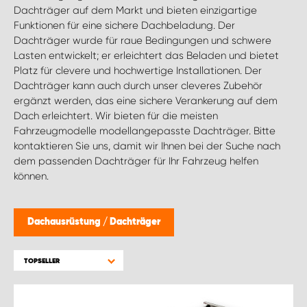
WORK SYSTEM GERA
Dachträger auf dem Markt und bieten einzigartige
Funktionen für eine sichere Dachbeladung. Der
Dachträger wurde für raue Bedingungen und schwere
WORK SYSTEM HAMBURG
Lasten entwickelt; er erleichtert das Beladen und bietet
Platz für clevere und hochwertige Installationen. Der
WORK SYSTEM LEIPZIG/HALLE
Dachträger kann auch durch unser cleveres Zubehör
ergänzt werden, das eine sichere Verankerung auf dem
Dach erleichtert. Wir bieten für die meisten
WORK SYSTEM LUDWIGSHAFEN
Fahrzeugmodelle modellangepasste Dachträger. Bitte
kontaktieren Sie uns, damit wir Ihnen bei der Suche nach
WORK SYSTEM MAGDEBURG
dem passenden Dachträger für Ihr Fahrzeug helfen
können.
WORK SYSTEM MÜNCHEN
Dachausrüstung
/
Dachträger
WORK SYSTEM OSNABRÜCK
TOPSELLER
WORK SYSTEM RHEINLAND