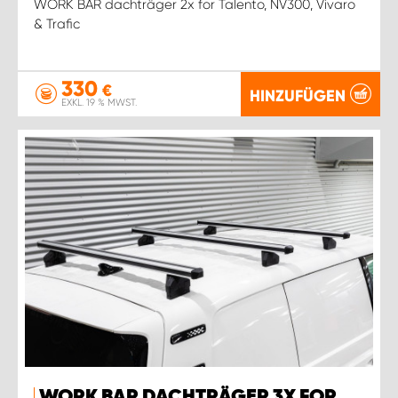
WORK BAR dachträger 2x for Talento, NV300, Vivaro
& Trafic
330
€
HINZUFÜGEN
EXKL. 19 % MWST.
WORK BAR DACHTRÄGER 3X FOR