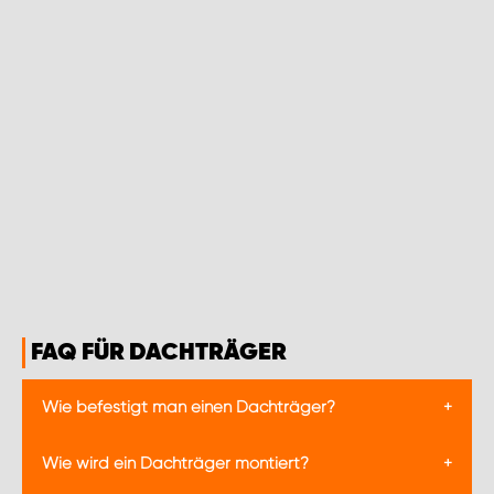
FAQ FÜR DACHTRÄGER
Wie befestigt man einen Dachträger?
Bei Transportern gibt es in der Regel werksseitig
Wie wird ein Dachträger montiert?
vorbereitete Befestigungspunkte, die sogenannten