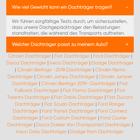
Fix-Points. Unsere Dachträger sind so entwickelt,
Unsere Dachträger werden speziell für jedes
dass sie mit der Verankerungslösung des jeweiligen
Wie viel Gewicht kann ein Dachträger tragen?
Fahrzeugmodell entwickelt. Im untenstehenden Clip
Fahrzeugmodells funktionieren.
sehen Sie ein allgemeines Montagevideo und bei der
Wir führen sorgfältige Tests durch, um sicherzustellen,
Bestellung erhalten Sie eine individuelle
dass unsere Dachgepäckträger den Belastungen
Montageanleitung. Sie können auch einen Termin in
standhalten, die während des Transports auftreten.
einer unserer Werkstätten vereinbaren, damit Sie sich
Die Dachgepäckträger haben eine maximale
nicht um den Einbau kümmern müssen.
Welcher Dachträger passt zu meinem Auto?
Tragkraft von 50 kg pro Dachgepäckträger. Bitte
beachten Sie, dass die zulässige Dachlast für Ihr
Citroën Dachträger
|
Fiat Dachträger
|
Ford Dachträger
|
Fahrzeugmodell geringer sein kann.
Mit Hilfe des Fahrzeugselektors oben im Menü können
Dacia Dachträger
|
Iveco Dachträger
|
Dodge Dachträger
Sie Dachträger und andere Produkte für Ihr
|
Citroën Berlingo -2018 Dachträger
|
Citroën Nemo
bestimmtes Fahrzeug herausfiltern.
Dachträger
|
Citroën Jumpy Dachträger
|
Citroën Jumper
Dachträger
|
Citroën Berlingo 2019- Dachträger
|
Fiat
Fullback Dachträger
|
Fiat Fiorino Dachträger
|
Fiat
Talento Dachträger
|
Fiat Doblo Dachträger
|
Fiat Ducato
Dachträger
|
Fiat Scudo Dachträger
|
Ford Ranger
Dachträger
|
Ford Transit Dachträger
|
Ford Connect
Dachträger
|
Ford Custom Dachträger
|
Ford Courier
Dachträger
|
Dacia Dokker Van (Transporter) Dachträger
|
Iveco Daily Dachträger
|
Dodge Ram Dachträger