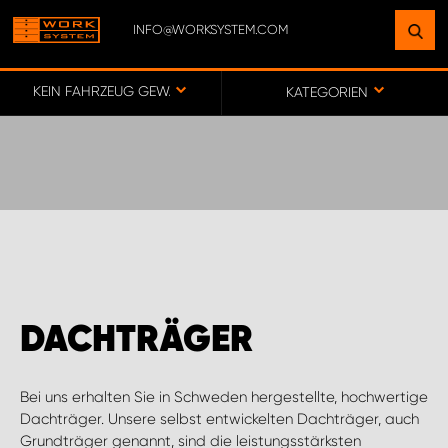
INFO@WORKSYSTEM.COM
FINDEN SIE EINEN STANDORT
IN IHRER NÄHE
KEIN FAHRZEUG GEWÄHLT
KATEGORIEN
ZUR KARTE
KEY ACCOUNT GERMANY
ONLINE-/DIREKTKUNDENVERTRIEB
DACHTRÄGER
WORK SYSTEM BERLIN
Bei uns erhalten Sie in Schweden hergestellte, hochwertige
WORK SYSTEM FRANKFURT (MAIN)
Dachträger. Unsere selbst entwickelten Dachträger, auch
Grundträger genannt, sind die leistungsstärksten