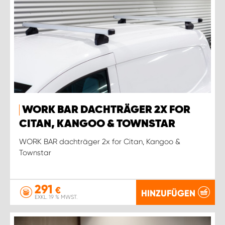
WORK BAR DACHTRÄGER 2X FOR
CITAN, KANGOO & TOWNSTAR
WORK BAR dachträger 2x for Citan, Kangoo &
Townstar
291
€
HINZUFÜGEN
EXKL. 19 % MWST.