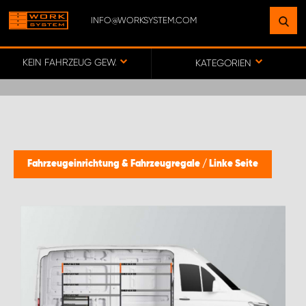
INFO@WORKSYSTEM.COM
FINDEN SIE EINEN STANDORT
IN IHRER NÄHE
KEIN FAHRZEUG GEWÄHLT
KATEGORIEN
ZUR KARTE
KEY ACCOUNT GERMANY
Fahrzeugeinrichtung & Fahrzeugregale
/
Linke Seite
ONLINE-/DIREKTKUNDENVERTRIEB
WORK SYSTEM BERLIN
WORK SYSTEM FRANKFURT (MAIN)