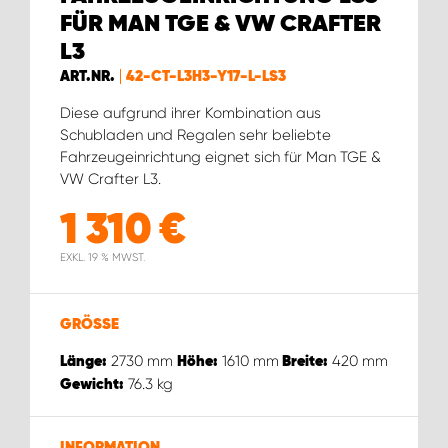
WORK SYSTEM ROSTOCK
FÜR MAN TGE & VW CRAFTER
L3
WORK SYSTEM STUTTGART
ART.NR.
42-CT-L3H3-Y17-L-LS3
Diese aufgrund ihrer Kombination aus
Schubladen und Regalen sehr beliebte
Fahrzeugeinrichtung eignet sich für Man TGE &
VW Crafter L3.
1 310
€
EXKL. 19 % MWST.
GRÖSSE
2730
mm
1610
mm
420
mm
Länge:
Höhe:
Breite:
76.3
kg
Gewicht:
INFORMATION