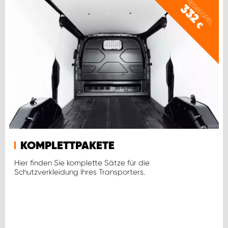
PREISBEISPIEL
WORK SYSTEM ROSTOCK
332
€
WORK SYSTEM STUTTGART
KOMPLETTPAKETE
Hier finden Sie komplette Sätze für die
Schutzverkleidung Ihres Transporters.