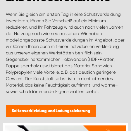
WORK SYSTEM GERA
Wenn Sie gleich am ersten Tag in eine Schutzverkleidung
WORK SYSTEM HAMBURG
investieren, können Sie Verschleiß auf ein Minimum
reduzieren, und Ihr Fahrzeug wird auch nach vielen Jahren
der Nutzung noch wie neu aussehen. Wir haben
WORK SYSTEM LEIPZIG/HALLE
modellangepasste Schutzverkleidungen im Angebot, aber
wir können Ihnen auch mit einer individuellen Verkleidung
WORK SYSTEM LUDWIGSHAFEN
aus unseren eigenen Werkstätten behilflich sein.
Gegenüber herkömmlichen Holzwänden (HDF-Platten,
Pappelsperrholz usw.) bietet das Material Sandwich-
WORK SYSTEM MAGDEBURG
Polypropylen viele Vorteile, z. B. das deutlich geringere
Gewicht. Der Kunststoff selbst ist ein nicht atmendes
WORK SYSTEM MÜNCHEN
Material, das keine Feuchtigkeit aufnimmt, und wärme-
sowie schalldämmende Eigenschaften bietet.
WORK SYSTEM OSNABRÜCK
Seitenverkleidung und Ladungssicherung
WORK SYSTEM RHEINLAND