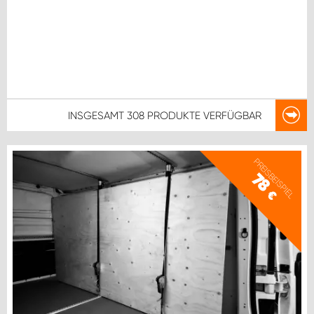
INSGESAMT
308 PRODUKTE
VERFÜGBAR
PREISBEISPIEL
78
€