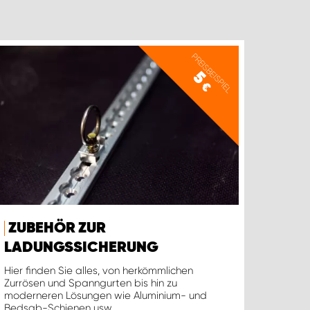
PREISBEISPIEL
5
€
ZUBEHÖR ZUR
LADUNGSSICHERUNG
Hier finden Sie alles, von herkömmlichen
Zurrösen und Spanngurten bis hin zu
moderneren Lösungen wie Aluminium- und
Bedsab-Schienen usw.