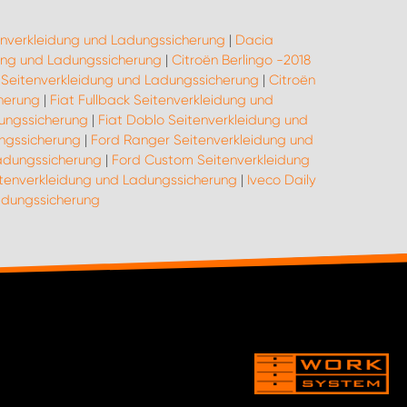
enverkleidung und Ladungssicherung
|
Dacia
ung und Ladungssicherung
|
Citroën Berlingo -2018
Seitenverkleidung und Ladungssicherung
|
Citroën
cherung
|
Fiat Fullback Seitenverkleidung und
dungssicherung
|
Fiat Doblo Seitenverkleidung und
ungssicherung
|
Ford Ranger Seitenverkleidung und
adungssicherung
|
Ford Custom Seitenverkleidung
itenverkleidung und Ladungssicherung
|
Iveco Daily
adungssicherung