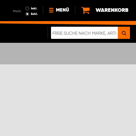
Inkl.
WARENKORB
MENÜ
MwSt.
Exkl.
NEWS
ÜBER UNS
NACHHALTIGKEIT
DIGITALE BROSCHÜRE
ELEKTRO-FAHRZEUGE
FAQ
IMPRESSUM
DATENSCHUTZ
EIN RICHTIGER CRASH-TEST