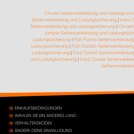
Citroën Seitenverkleidung und Ladungssic
Seitenverkleidung und Ladungssicherung
|
Iveco 
Seitenverkleidung und Ladungssicherung
|
Citroë
Jumper Seitenverkleidung und Ladungssic
Ladungssicherung
|
Fiat Fiorino Seitenverkleidu
Ladungssicherung
|
Fiat Ducato Seitenverkleidun
Ladungssicherung
|
Ford Transit Seitenverkleidu
und Ladungssicherung
|
Ford Courier Seitenverkl
Seitenverkleid
EINKAUFSBEDINGUNGEN
WÄHLEN SIE EIN ANDERES LAND
VERHALTENSKODEX
ÄNDERE DEINE EINWILLIGUNG