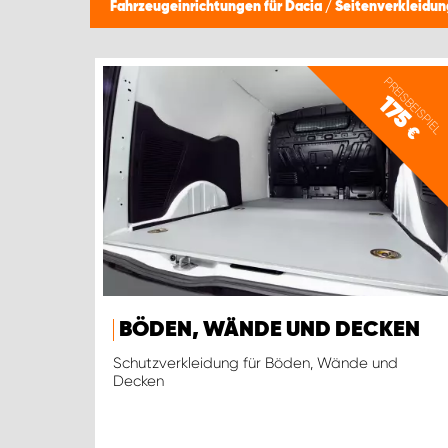
Fahrzeugeinrichtungen für Dacia
/
Seitenverkleidu
PREISBEISPIEL
175
€
BÖDEN, WÄNDE UND DECKEN
Schutzverkleidung für Böden, Wände und
Decken