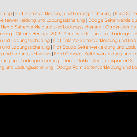
herung
|
Fiat Seitenverkleidung und Ladungssicherung
|
Ford Seit
Seitenverkleidung und Ladungssicherung
|
Dodge Seitenverkleid
n Nemo Seitenverkleidung und Ladungssicherung
|
Citroën Jumpy 
herung
|
Citroën Berlingo 2019- Seitenverkleidung und Ladungssi
ng und Ladungssicherung
|
Fiat Talento Seitenverkleidung und La
g und Ladungssicherung
|
Fiat Scudo Seitenverkleidung und Lad
ng und Ladungssicherung
|
Ford Connect Seitenverkleidung und L
eidung und Ladungssicherung
|
Dacia Dokker Van (Transporter) Se
ung und Ladungssicherung
|
Dodge Ram Seitenverkleidung und L