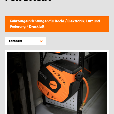
WORK SYSTEM GERA
WORK SYSTEM HAMBURG
Fahrzeugeinrichtungen für Dacia
/
Elektronik, Luft und
Federung
/
Druckluft
WORK SYSTEM LEIPZIG/HALLE
TOPSELLER
WORK SYSTEM LUDWIGSHAFEN
WORK SYSTEM MAGDEBURG
WORK SYSTEM MÜNCHEN
WORK SYSTEM OSNABRÜCK
WORK SYSTEM RHEINLAND