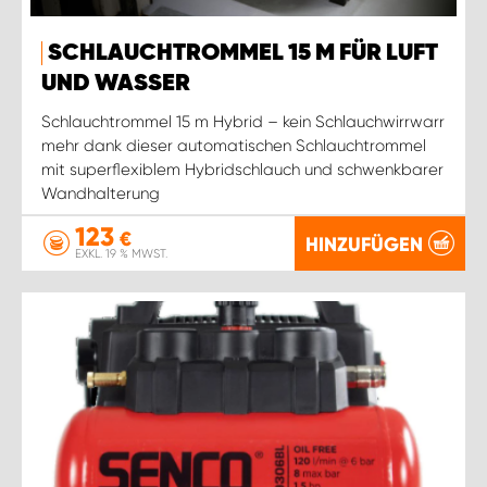
WORK SYSTEM ROSTOCK
SCHLAUCHTROMMEL 15 M FÜR LUFT
WORK SYSTEM STUTTGART
UND WASSER
Schlauchtrommel 15 m Hybrid – kein Schlauchwirrwarr
mehr dank dieser automatischen Schlauchtrommel
mit superflexiblem Hybridschlauch und schwenkbarer
Wandhalterung
123
€
HINZUFÜGEN
EXKL. 19 % MWST.