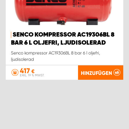
SENCO KOMPRESSOR AC19306BL 8
BAR 6 L OLJEFRI, LJUDISOLERAD
Senco kompressor AC19306BL 8 bar 6 l oljefri,
ljudisolerad
417
€
HINZUFÜGEN
EXKL. 19 % MWST.