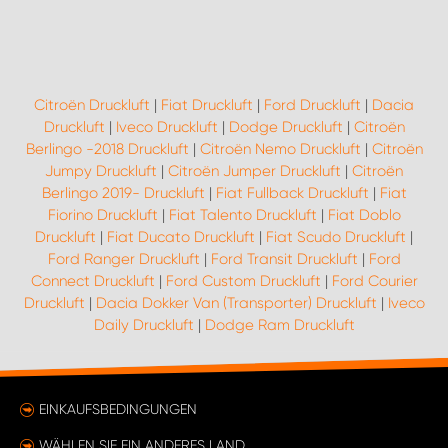
Citroën Druckluft
|
Fiat Druckluft
|
Ford Druckluft
|
Dacia
Druckluft
|
Iveco Druckluft
|
Dodge Druckluft
|
Citroën
Berlingo -2018 Druckluft
|
Citroën Nemo Druckluft
|
Citroën
Jumpy Druckluft
|
Citroën Jumper Druckluft
|
Citroën
Berlingo 2019- Druckluft
|
Fiat Fullback Druckluft
|
Fiat
Fiorino Druckluft
|
Fiat Talento Druckluft
|
Fiat Doblo
Druckluft
|
Fiat Ducato Druckluft
|
Fiat Scudo Druckluft
|
Ford Ranger Druckluft
|
Ford Transit Druckluft
|
Ford
Connect Druckluft
|
Ford Custom Druckluft
|
Ford Courier
Druckluft
|
Dacia Dokker Van (Transporter) Druckluft
|
Iveco
Daily Druckluft
|
Dodge Ram Druckluft
EINKAUFSBEDINGUNGEN
WÄHLEN SIE EIN ANDERES LAND