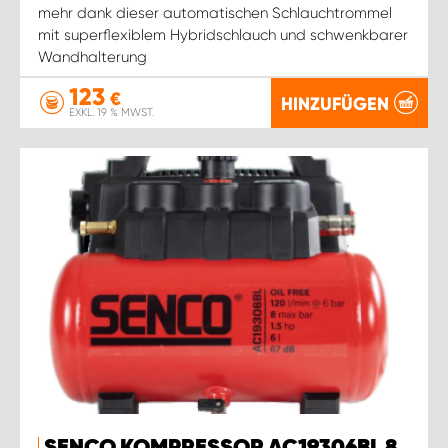
WORK SYSTEM ROSTOCK
mehr dank dieser automatischen Schlauchtrommel
mit superflexiblem Hybridschlauch und schwenkbarer
Wandhalterung
WORK SYSTEM STUTTGART
123
€
HINZUFÜGEN
EXKL. 19 % MWST.