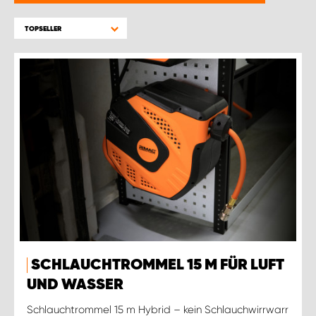
WORK SYSTEM GERA
TOPSELLER
WORK SYSTEM HAMBURG
WORK SYSTEM LEIPZIG/HALLE
WORK SYSTEM LUDWIGSHAFEN
WORK SYSTEM MAGDEBURG
WORK SYSTEM MÜNCHEN
WORK SYSTEM OSNABRÜCK
SCHLAUCHTROMMEL 15 M FÜR LUFT
WORK SYSTEM RHEINLAND
UND WASSER
Schlauchtrommel 15 m Hybrid – kein Schlauchwirrwarr