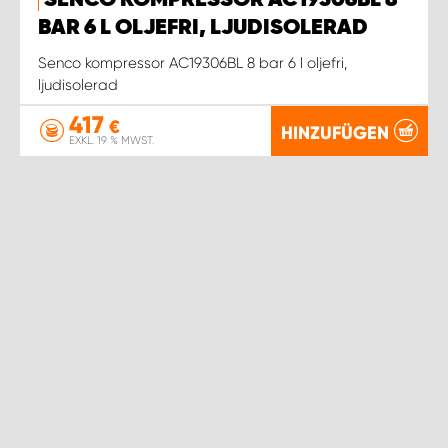
SENCO KOMPRESSOR AC19306BL 8
BAR 6 L OLJEFRI, LJUDISOLERAD
Senco kompressor AC19306BL 8 bar 6 l oljefri,
ljudisolerad
417
€
HINZUFÜGEN
EXKL. 19 % MWST.