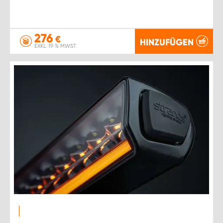
276
€
HINZUFÜGEN
EXKL. 19 % MWST.