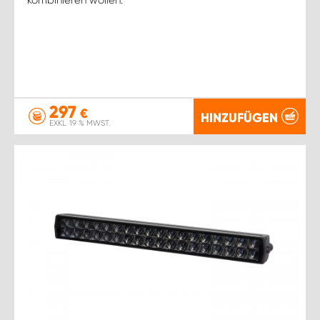
297
€
HINZUFÜGEN
EXKL. 19 % MWST.