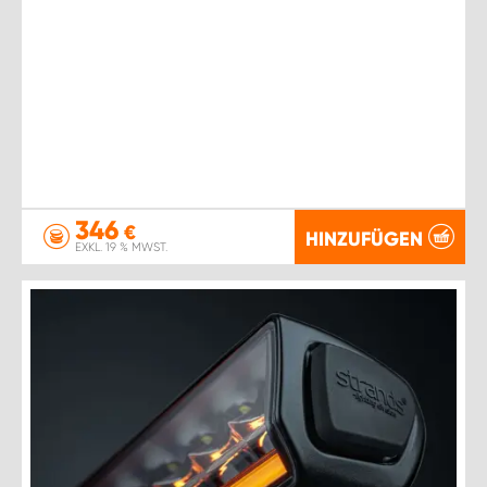
346
€
HINZUFÜGEN
EXKL. 19 % MWST.