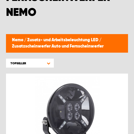
WORK SYSTEM GERA
NEMO
WORK SYSTEM HAMBURG
WORK SYSTEM LEIPZIG/HALLE
Nemo
/
Zusatz- und Arbeitsbeleuchtung LED
/
Zusatzscheinwerfer Auto und Fernscheinwerfer
WORK SYSTEM LUDWIGSHAFEN
TOPSELLER
WORK SYSTEM MAGDEBURG
WORK SYSTEM MÜNCHEN
WORK SYSTEM OSNABRÜCK
WORK SYSTEM RHEINLAND