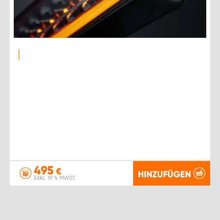
495
€
HINZUFÜGEN
EXKL. 19 % MWST.