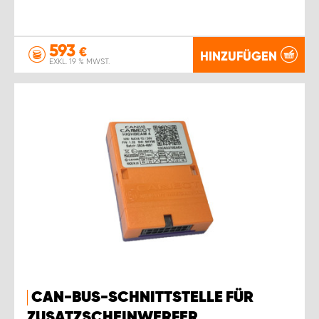
593
€
HINZUFÜGEN
EXKL. 19 % MWST.
CAN-BUS-SCHNITTSTELLE FÜR
ZUSATZSCHEINWERFER,