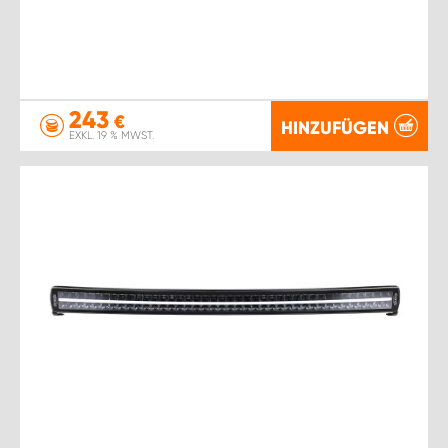
243
€
HINZUFÜGEN
EXKL. 19 % MWST.