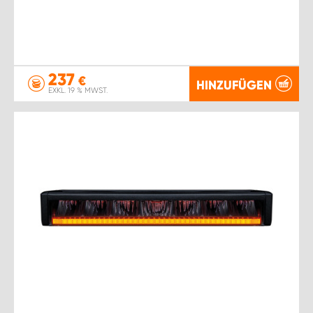
237
€
HINZUFÜGEN
EXKL. 19 % MWST.