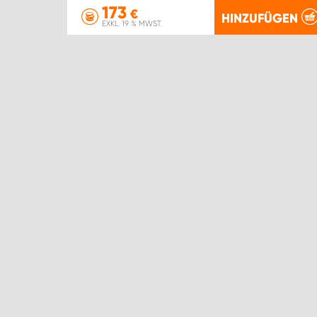
173
€
HINZUFÜGEN
EXKL. 19 % MWST.