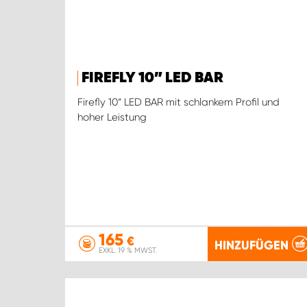
FIREFLY 10” LED BAR
Firefly 10“ LED BAR mit schlankem Profil und
hoher Leistung
165
€
HINZUFÜGEN
EXKL. 19 % MWST.