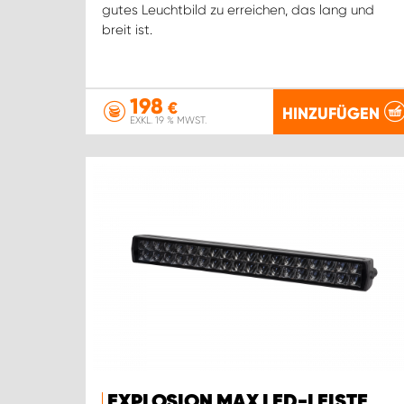
gutes Leuchtbild zu erreichen, das lang und
breit ist.
198
€
HINZUFÜGEN
EXKL. 19 % MWST.
EXPLOSION MAX LED-LEISTE