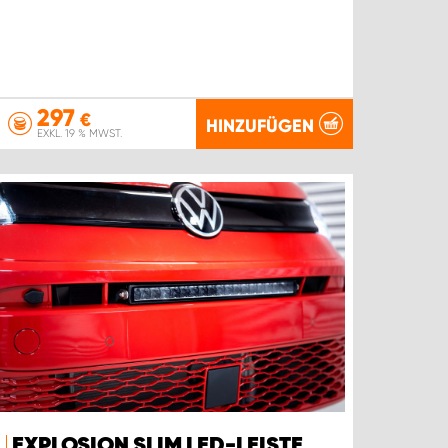
297
€
HINZUFÜGEN
EXKL. 19 % MWST.
EXPLOSION SLIM LED-LEISTE