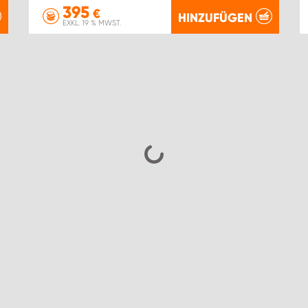
395
€
HINZUFÜGEN
EXKL. 19 % MWST.