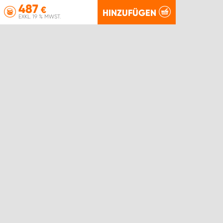
487
€
HINZUFÜGEN
EXKL. 19 % MWST.