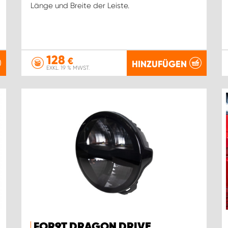
Länge und Breite der Leiste.
128
€
HINZUFÜGEN
EXKL. 19 % MWST.
FOR9T DRAGON DRIVE