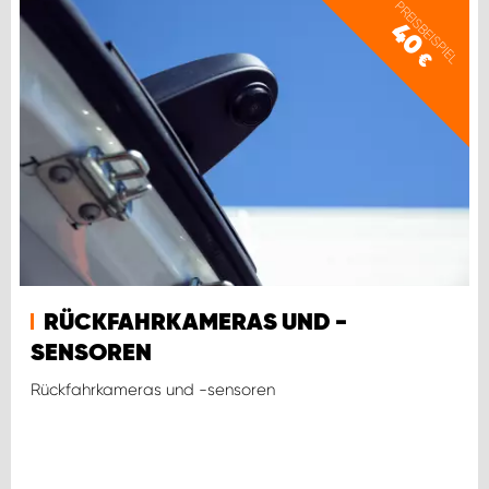
PREISBEISPIEL
40
€
RÜCKFAHRKAMERAS UND -
SENSOREN
Rückfahrkameras und -sensoren