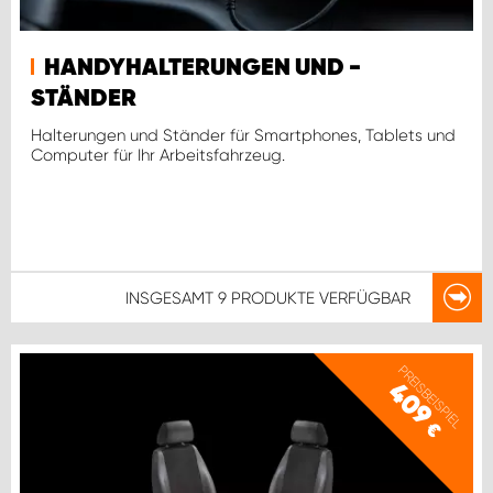
WORK SYSTEM ROSTOCK
WORK SYSTEM STUTTGART
HANDYHALTERUNGEN UND -
STÄNDER
Halterungen und Ständer für Smartphones, Tablets und
Computer für Ihr Arbeitsfahrzeug.
INSGESAMT
9 PRODUKTE
VERFÜGBAR
PREISBEISPIEL
409
€