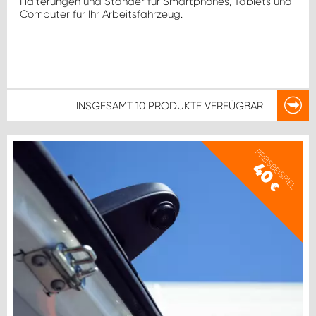
Halterungen und Ständer für Smartphones, Tablets und
WORK SYSTEM ROSTOCK
Computer für Ihr Arbeitsfahrzeug.
WORK SYSTEM STUTTGART
INSGESAMT
10 PRODUKTE
VERFÜGBAR
PREISBEISPIEL
40
€