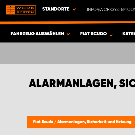
STANDORTE
INFO@WORKSYSTEM.CO
FAHRZEUG AUSWÄHLEN
FIAT SCUDO
KATE
ERGEBNISSE ANZEIGEN -
411
ARTIKEL
ALARMANLAGEN, SIC
Fiat Scudo
/
Alarmanlagen, Sicherheit und Heizung