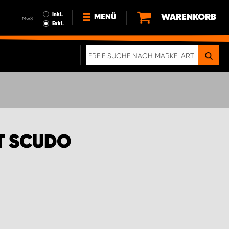
Inkl.
WARENKORB
MENÜ
MwSt.
Exkl.
NEWS
ÜBER UNS
NACHHALTIGKEIT
DIGITALE BROSCHÜRE
ELEKTRO-FAHRZEUGE
T SCUDO
FAQ
IMPRESSUM
DATENSCHUTZ
EIN RICHTIGER CRASH-TEST