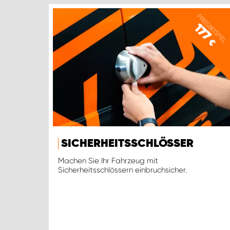
PREISBEISPIEL
177
€
SICHERHEITSSCHLÖSSER
Machen Sie Ihr Fahrzeug mit
Sicherheitsschlössern einbruchsicher.