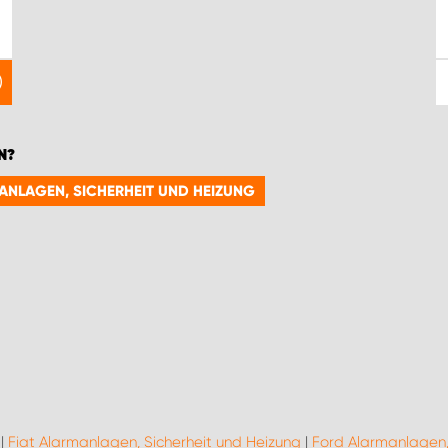
N?
MANLAGEN, SICHERHEIT UND HEIZUNG
|
Fiat Alarmanlagen, Sicherheit und Heizung
|
Ford Alarmanlagen,