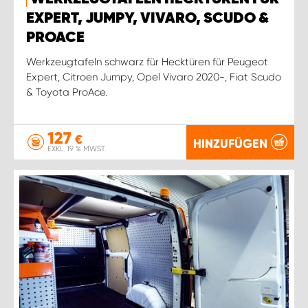
WORK SYSTEM ROSTOCK
EXPERT, JUMPY, VIVARO, SCUDO &
PROACE
WORK SYSTEM STUTTGART
Werkzeugtafeln schwarz für Hecktüren für Peugeot
Expert, Citroen Jumpy, Opel Vivaro 2020-, Fiat Scudo
& Toyota ProAce.
127
€
HINZUFÜGEN
EXKL. 19 % MWST.