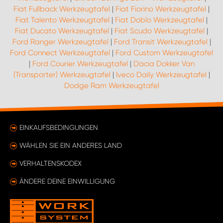
Fiat Fullback Werkzeugtafel
|
Fiat Fiorino Werkzeugtafel
|
Fiat Talento Werkzeugtafel
|
Fiat Doblo Werkzeugtafel
|
Fiat Ducato Werkzeugtafel
|
Fiat Scudo Werkzeugtafel
|
Ford Ranger Werkzeugtafel
|
Ford Transit Werkzeugtafel
|
Ford Connect Werkzeugtafel
|
Ford Custom Werkzeugtafel
|
Ford Courier Werkzeugtafel
|
Dacia Dokker Van
(Transporter) Werkzeugtafel
|
Iveco Daily Werkzeugtafel
|
Dodge Ram Werkzeugtafel
EINKAUFSBEDINGUNGEN
WÄHLEN SIE EIN ANDERES LAND
VERHALTENSKODEX
ÄNDERE DEINE EINWILLIGUNG