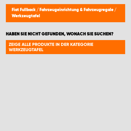
WORK SYSTEM GERA
Fiat Fullback
/
Fahrzeugeinrichtung & Fahrzeugregale
/
Werkzeugtafel
WORK SYSTEM HAMBURG
HABEN SIE NICHT GEFUNDEN, WONACH SIE SUCHEN?
WORK SYSTEM LEIPZIG/HALLE
ZEIGE ALLE PRODUKTE IN DER KATEGORIE
WERKZEUGTAFEL
WORK SYSTEM LUDWIGSHAFEN
WORK SYSTEM MAGDEBURG
WORK SYSTEM MÜNCHEN
WORK SYSTEM OSNABRÜCK
WORK SYSTEM RHEINLAND