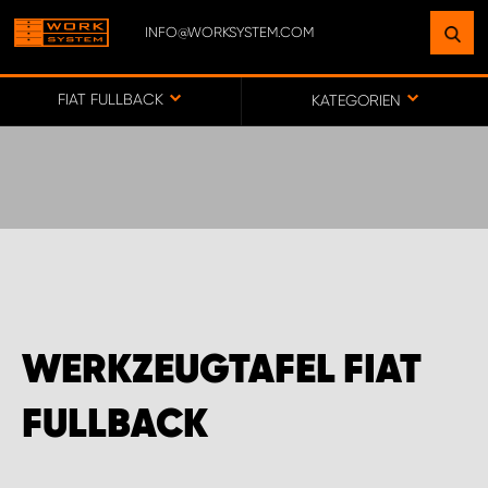
INFO@WORKSYSTEM.COM
FINDEN SIE EINEN STANDORT
IN IHRER NÄHE
FIAT FULLBACK
KATEGORIEN
ZUR KARTE
KEY ACCOUNT GERMANY
ONLINE-/DIREKTKUNDENVERTRIEB
WERKZEUGTAFEL FIAT
WORK SYSTEM BERLIN
FULLBACK
WORK SYSTEM FRANKFURT (MAIN)