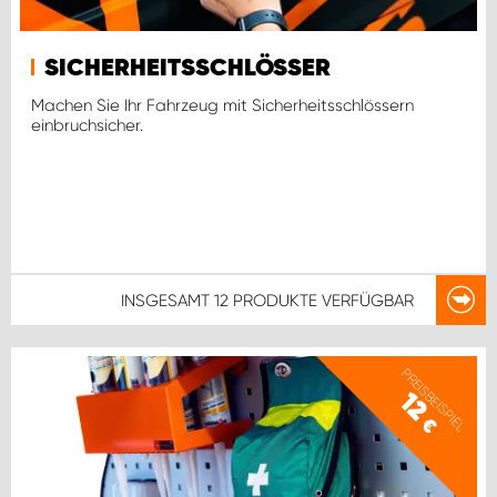
WORK SYSTEM ROSTOCK
WORK SYSTEM STUTTGART
SICHERHEITSSCHLÖSSER
Machen Sie Ihr Fahrzeug mit Sicherheitsschlössern
einbruchsicher.
INSGESAMT
12 PRODUKTE
VERFÜGBAR
PREISBEISPIEL
12
€