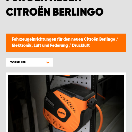
WORK SYSTEM GERA
CITROËN BERLINGO
WORK SYSTEM HAMBURG
WORK SYSTEM LEIPZIG/HALLE
Fahrzeugeinrichtungen für den neuen Citroën Berlingo
/
Elektronik, Luft und Federung
/
Druckluft
WORK SYSTEM LUDWIGSHAFEN
TOPSELLER
WORK SYSTEM MAGDEBURG
WORK SYSTEM MÜNCHEN
WORK SYSTEM OSNABRÜCK
WORK SYSTEM RHEINLAND