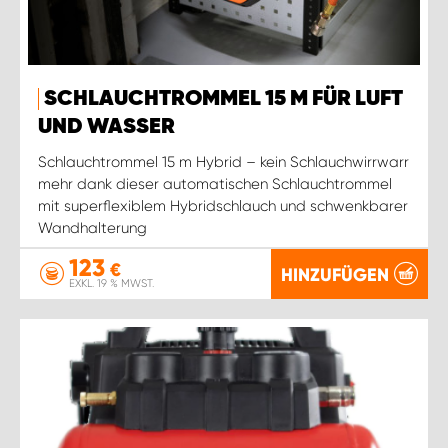
WORK SYSTEM ROSTOCK
WORK SYSTEM STUTTGART
SCHLAUCHTROMMEL 15 M FÜR LUFT
UND WASSER
Schlauchtrommel 15 m Hybrid – kein Schlauchwirrwarr
mehr dank dieser automatischen Schlauchtrommel
mit superflexiblem Hybridschlauch und schwenkbarer
Wandhalterung
123
€
HINZUFÜGEN
EXKL. 19 % MWST.