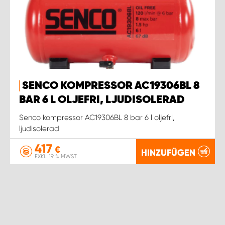
SENCO KOMPRESSOR AC19306BL 8
BAR 6 L OLJEFRI, LJUDISOLERAD
Senco kompressor AC19306BL 8 bar 6 l oljefri,
ljudisolerad
417
€
HINZUFÜGEN
EXKL. 19 % MWST.