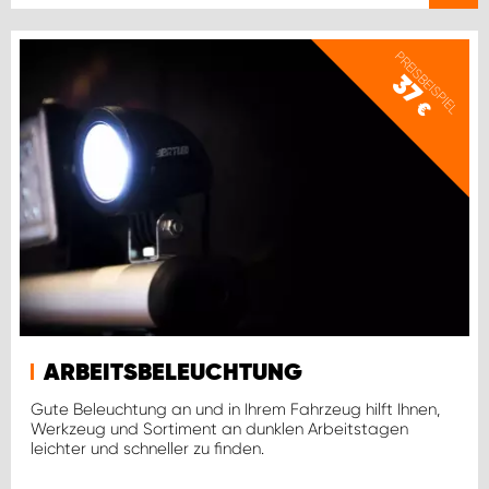
PREISBEISPIEL
37
€
ARBEITSBELEUCHTUNG
Gute Beleuchtung an und in Ihrem Fahrzeug hilft Ihnen,
Werkzeug und Sortiment an dunklen Arbeitstagen
leichter und schneller zu finden.