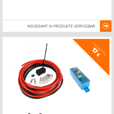
INSGESAMT
14 PRODUKTE
VERFÜGBAR
PREISBEISPIEL
17
€