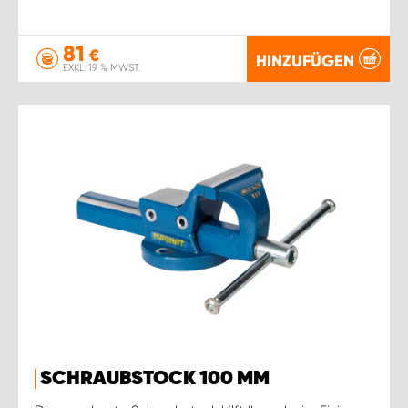
81
€
HINZUFÜGEN
EXKL. 19 % MWST.
SCHRAUBSTOCK 100 MM