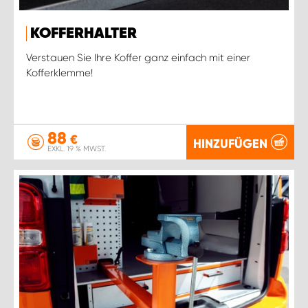
WORK SYSTEM ROSTOCK
KOFFERHALTER
WORK SYSTEM STUTTGART
Verstauen Sie Ihre Koffer ganz einfach mit einer
Kofferklemme!
88
€
HINZUFÜGEN
EXKL. 19 % MWST.