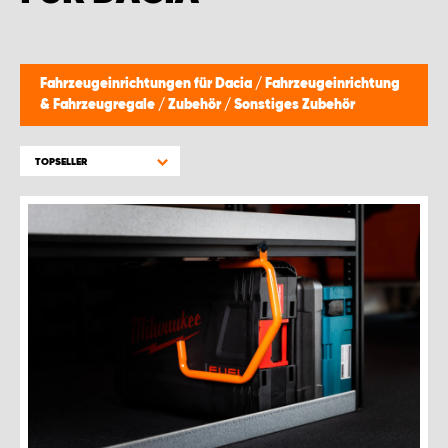
WORK SYSTEM GERA
WORK SYSTEM HAMBURG
Fahrzeugeinrichtungen für Dacia
/
Fahrzeugeinrichtung
& Fahrzeugregale
/
Zubehör
/
Sonstiges Zubehör
WORK SYSTEM LEIPZIG/HALLE
TOPSELLER
WORK SYSTEM LUDWIGSHAFEN
WORK SYSTEM MAGDEBURG
WORK SYSTEM MÜNCHEN
WORK SYSTEM OSNABRÜCK
WORK SYSTEM RHEINLAND