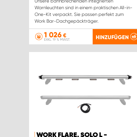
Unsere bahnbrechenden integrierten
Warnleuchten sind in einem praktischen All-in-
One-Kit verpackt. Sie passen perfekt zum
Work Bar-Dachgepäckträger.
1 026
€
HINZUFÜGEN
EXKL. 19 % MWST.
WORK FLARE, SOLO L -