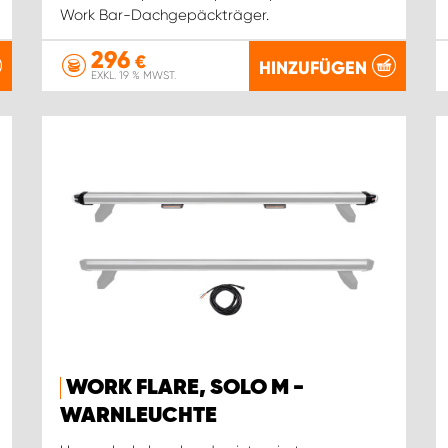
Work Bar-Dachgepäckträger.
296
€
HINZUFÜGEN
EXKL. 19 % MWST.
WORK FLARE, SOLO M -
WARNLEUCHTE