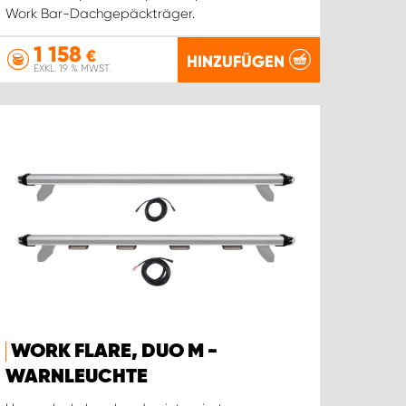
Work Bar-Dachgepäckträger.
1 158
€
HINZUFÜGEN
EXKL. 19 % MWST.
WORK FLARE, DUO M -
WARNLEUCHTE