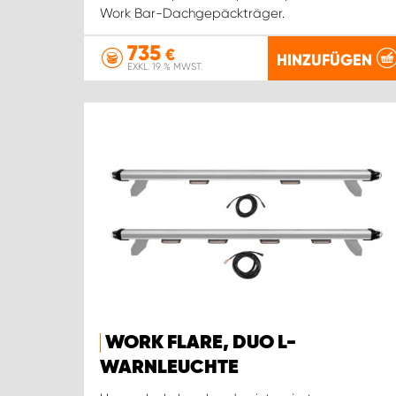
Work Bar-Dachgepäckträger.
735
€
HINZUFÜGEN
EXKL. 19 % MWST.
WORK FLARE, DUO L-
WARNLEUCHTE