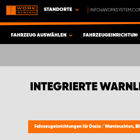
STANDORTE
INFO@WORKSYSTEM.CO
FAHRZEUG AUSWÄHLEN
FAHRZEUGEINRICHTUNG
ERGEBNISSE ANZEIGEN -
342
ARTIKEL
INTEGRIERTE WARNL
Fahrzeugeinrichtungen für Dacia
/
Warnleuchten, Bl