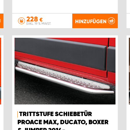
228
€
HINZUFÜGEN
EXKL. 19 % MWST.
TRITTSTUFE SCHIEBETÜR
PROACE MAX, DUCATO, BOXER