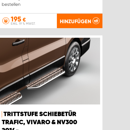
bestellen
195
€
HINZUFÜGEN
EXKL. 19 % MWST.
TRITTSTUFE SCHIEBETÜR
TRAFIC, VIVARO & NV300