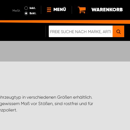
Inkl.
WARENKORB
MENÜ
MwSt.
Exkl.
NEWS
ÜBER UNS
NACHHALTIGKEIT
DIGITALE BROSCHÜRE
ELEKTRO-FAHRZEUGE
FAQ
IMPRESSUM
DATENSCHUTZ
EIN RICHTIGER CRASH-TEST
zpoliert.