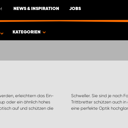
M
NEWS & INSPIRATION
JOBS
EUG
KATEGORIEN
werden, erleichtern das Ein-
hiedenen Größen erhältlich.
up oder ein ähnlich hohes
ßen, sind rostfrei und für
tisch auf und schützen die
eine perfekte Optik hochglan