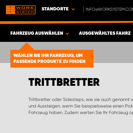
STANDORTE
INFO@WORKSYSTEM.CO
FAHRZEUG AUSWÄHLEN
AUSGEWÄHLTES FAHRZ
ERGEBNISSE ANZEIGEN -
1850
WÄHLEN SIE IHR FAHRZEUG, UM
ARTIKEL
PASSENDE PRODUKTE ZU FINDEN
TRITTBRETTER
Trittbretter oder Sidesteps, wie sie auch genannt 
Schweller. Sie sind je nach Fahrzeugtyp in versc
und Aussteigen, wenn Sie beispielsweise einen Pick
Trittbretter schützen auch in gewissem Maß vor Stö
Fahrzeug haben. Zudem werten Sie Ihr Fahrzeug op