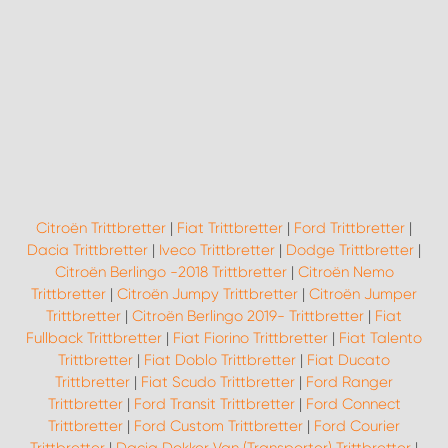
WORK SYSTEM ROSTOCK
WORK SYSTEM STUTTGART
Citroën Trittbretter
|
Fiat Trittbretter
|
Ford Trittbretter
|
Dacia Trittbretter
|
Iveco Trittbretter
|
Dodge Trittbretter
|
Citroën Berlingo -2018 Trittbretter
|
Citroën Nemo
Trittbretter
|
Citroën Jumpy Trittbretter
|
Citroën Jumper
Trittbretter
|
Citroën Berlingo 2019- Trittbretter
|
Fiat
Fullback Trittbretter
|
Fiat Fiorino Trittbretter
|
Fiat Talento
Trittbretter
|
Fiat Doblo Trittbretter
|
Fiat Ducato
Trittbretter
|
Fiat Scudo Trittbretter
|
Ford Ranger
Trittbretter
|
Ford Transit Trittbretter
|
Ford Connect
Trittbretter
|
Ford Custom Trittbretter
|
Ford Courier