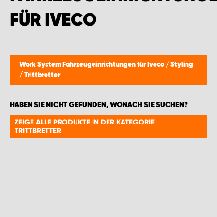
WORK SYSTEM GERA
FÜR IVECO
WORK SYSTEM HAMBURG
WORK SYSTEM LEIPZIG/HALLE
Work System Fahrzeugeinrichtungen für Iveco
/
Styling
/
Trittbretter
WORK SYSTEM LUDWIGSHAFEN
HABEN SIE NICHT GEFUNDEN, WONACH SIE SUCHEN?
WORK SYSTEM MAGDEBURG
ZEIGE ALLE PRODUKTE IN DER KATEGORIE
TRITTBRETTER
WORK SYSTEM MÜNCHEN
WORK SYSTEM OSNABRÜCK
WORK SYSTEM RHEINLAND