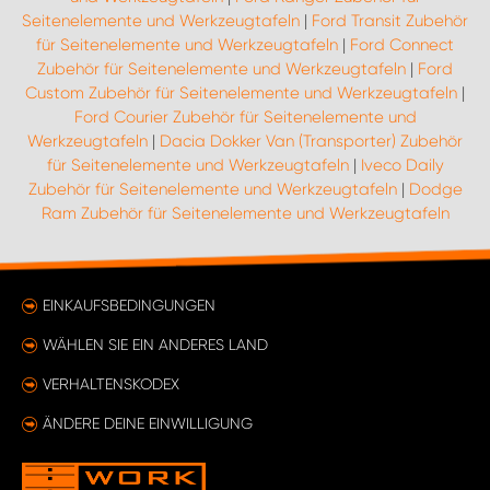
Seitenelemente und Werkzeugtafeln
|
Ford Transit Zubehör
für Seitenelemente und Werkzeugtafeln
|
Ford Connect
Zubehör für Seitenelemente und Werkzeugtafeln
|
Ford
Custom Zubehör für Seitenelemente und Werkzeugtafeln
|
Ford Courier Zubehör für Seitenelemente und
Werkzeugtafeln
|
Dacia Dokker Van (Transporter) Zubehör
für Seitenelemente und Werkzeugtafeln
|
Iveco Daily
Zubehör für Seitenelemente und Werkzeugtafeln
|
Dodge
Ram Zubehör für Seitenelemente und Werkzeugtafeln
EINKAUFSBEDINGUNGEN
WÄHLEN SIE EIN ANDERES LAND
VERHALTENSKODEX
ÄNDERE DEINE EINWILLIGUNG