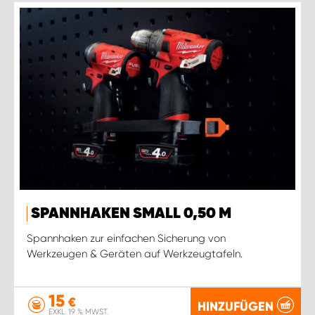
SPANNHAKEN SMALL 0,50 M
Spannhaken zur einfachen Sicherung von
Werkzeugen & Geräten auf Werkzeugtafeln.
15
€
HINZUFÜGEN
EXKL. 19 % MWST.