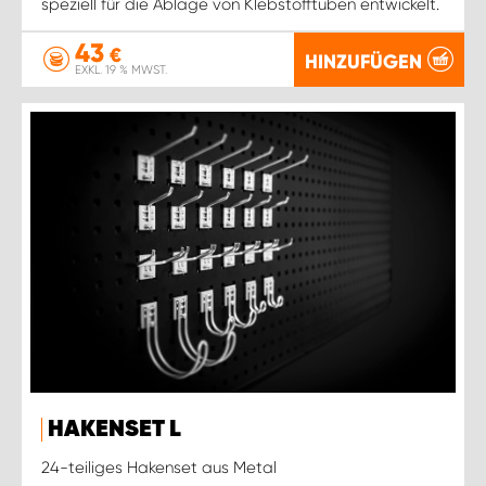
speziell für die Ablage von Klebstofftuben entwickelt.
43
€
HINZUFÜGEN
EXKL. 19 % MWST.
HAKENSET L
24-teiliges Hakenset aus Metal