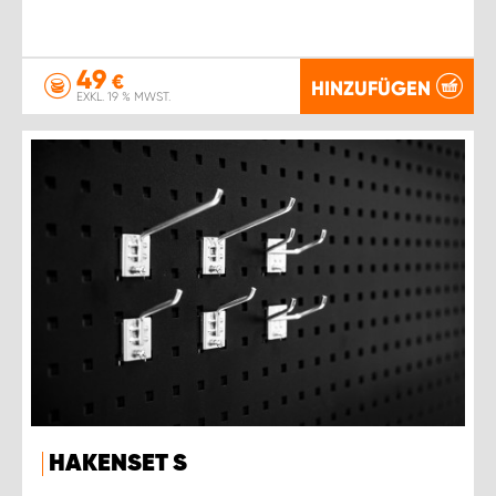
49
€
HINZUFÜGEN
EXKL. 19 % MWST.
HAKENSET S