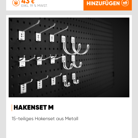
43
€
HINZUFÜGEN
EXKL. 19 % MWST.
HAKENSET M
15-teiliges Hakenset aus Metall