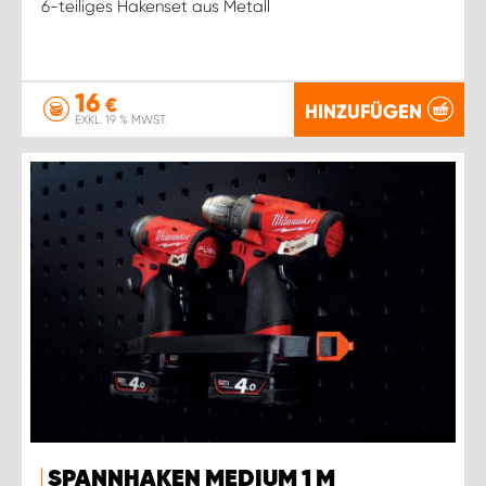
6-teiliges Hakenset aus Metall
16
€
HINZUFÜGEN
EXKL. 19 % MWST.
SPANNHAKEN MEDIUM 1 M