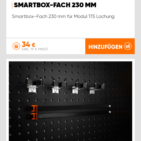
SMARTBOX-FACH 230 MM
Smartbox-Fach 230 mm für Modul 17.5 Lochung
34
€
HINZUFÜGEN
EXKL. 19 % MWST.