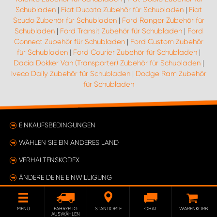
Schubladen
|
Fiat Ducato Zubehör für Schubladen
|
Fiat
Scudo Zubehör für Schubladen
|
Ford Ranger Zubehör für
Schubladen
|
Ford Transit Zubehör für Schubladen
|
Ford
Connect Zubehör für Schubladen
|
Ford Custom Zubehör
für Schubladen
|
Ford Courier Zubehör für Schubladen
|
Dacia Dokker Van (Transporter) Zubehör für Schubladen
|
Iveco Daily Zubehör für Schubladen
|
Dodge Ram Zubehör
für Schubladen
EINKAUFSBEDINGUNGEN
WÄHLEN SIE EIN ANDERES LAND
VERHALTENSKODEX
ÄNDERE DEINE EINWILLIGUNG
MENÜ
FAHRZEUG
STANDORTE
CHAT
WARENKORB
AUSWÄHLEN