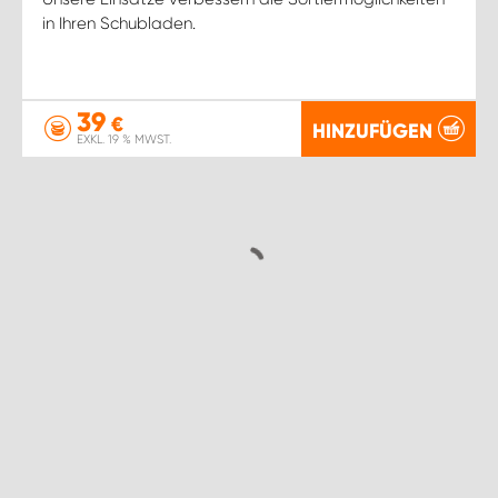
in Ihren Schubladen.
39
€
HINZUFÜGEN
EXKL. 19 % MWST.