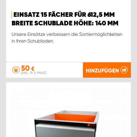
WORK SYSTEM ROSTOCK
EINSATZ 15 FÄCHER FÜR 612,5 MM
WORK SYSTEM STUTTGART
BREITE SCHUBLADE HÖHE: 140 MM
Unsere Einsätze verbessern die Sortiermöglichkeiten
in Ihren Schubladen.
50
€
HINZUFÜGEN
EXKL. 19 % MWST.