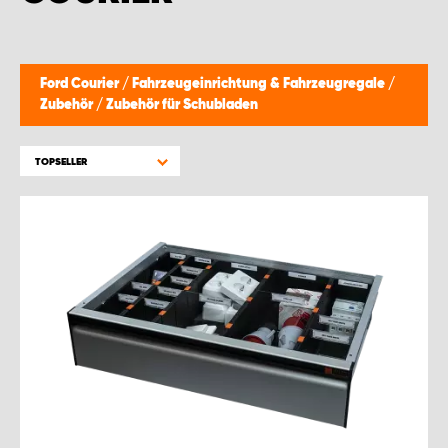
WORK SYSTEM GERA
WORK SYSTEM HAMBURG
Ford Courier
/
Fahrzeugeinrichtung & Fahrzeugregale
/
Zubehör
/
Zubehör für Schubladen
WORK SYSTEM LEIPZIG/HALLE
TOPSELLER
WORK SYSTEM LUDWIGSHAFEN
WORK SYSTEM MAGDEBURG
WORK SYSTEM MÜNCHEN
WORK SYSTEM OSNABRÜCK
WORK SYSTEM RHEINLAND