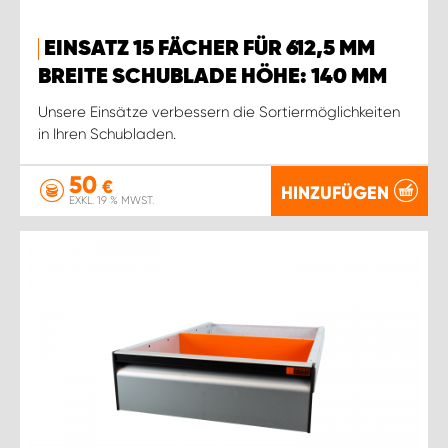
WORK SYSTEM ROSTOCK
EINSATZ 15 FÄCHER FÜR 612,5 MM
WORK SYSTEM STUTTGART
BREITE SCHUBLADE HÖHE: 140 MM
Unsere Einsätze verbessern die Sortiermöglichkeiten
in Ihren Schubladen.
50
€
HINZUFÜGEN
EXKL. 19 % MWST.