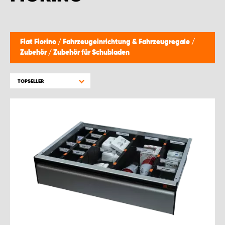
WORK SYSTEM GERA
WORK SYSTEM HAMBURG
Fiat Fiorino
/
Fahrzeugeinrichtung & Fahrzeugregale
/
Zubehör
/
Zubehör für Schubladen
WORK SYSTEM LEIPZIG/HALLE
TOPSELLER
WORK SYSTEM LUDWIGSHAFEN
WORK SYSTEM MAGDEBURG
WORK SYSTEM MÜNCHEN
WORK SYSTEM OSNABRÜCK
WORK SYSTEM RHEINLAND