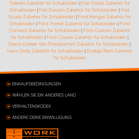
Talento Zubehör für Schubladen
|
Fiat Doblo Zubehör für
Schubladen
|
Fiat Ducato Zubehör für Schubladen
|
Fiat
Scudo Zubehör für Schubladen
|
Ford Ranger Zubehör für
Schubladen
|
Ford Transit Zubehör für Schubladen
|
Ford
Connect Zubehör für Schubladen
|
Ford Custom Zubehör
für Schubladen
|
Ford Courier Zubehör für Schubladen
|
Dacia Dokker Van (Transporter) Zubehör für Schubladen
|
Iveco Daily Zubehör für Schubladen
|
Dodge Ram Zubehör
für Schubladen
EINKAUFSBEDINGUNGEN
WÄHLEN SIE EIN ANDERES LAND
VERHALTENSKODEX
ÄNDERE DEINE EINWILLIGUNG