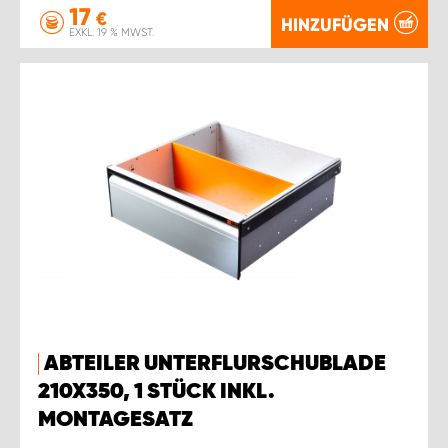
17
€
HINZUFÜGEN
EXKL. 19 % MWST.
ABTEILER UNTERFLURSCHUBLADE
210X350, 1 STÜCK INKL.
MONTAGESATZ