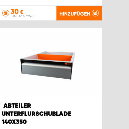
30
€
HINZUFÜGEN
EXKL. 19 % MWST.
ABTEILER
UNTERFLURSCHUBLADE
140X350