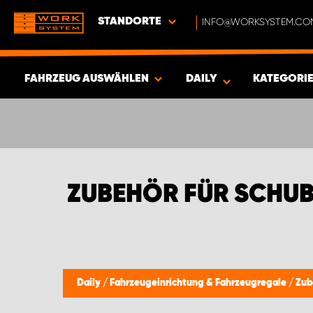
STANDORTE
INFO@WORKSYSTEM.CO
FAHRZEUG AUSWÄHLEN
DAILY
KATEGORI
ERGEBNISSE ANZEIGEN -
377
ARTIKEL
ZUBEHÖR FÜR SCHUB
Daily
/
Fahrzeugeinrichtung & Fahrzeugregale
/
Zub