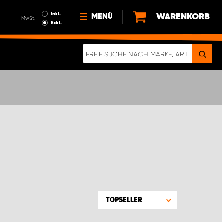
Inkl.
WARENKORB
MENÜ
MwSt.
Exkl.
NEWS
ÜBER UNS
NACHHALTIGKEIT
DIGITALE BROSCHÜRE
ELEKTRO-FAHRZEUGE
FAQ
IMPRESSUM
DATENSCHUTZ
EIN RICHTIGER CRASH-TEST
TOPSELLER