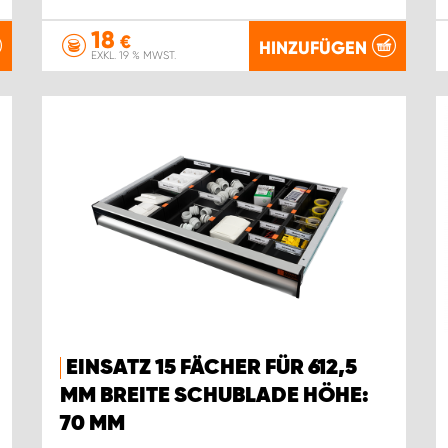
18
€
HINZUFÜGEN
EXKL. 19 % MWST.
EINSATZ 15 FÄCHER FÜR 612,5
MM BREITE SCHUBLADE HÖHE:
70 MM