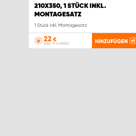
210X350, 1 STÜCK INKL.
MONTAGESATZ
1 Stück inkl. Montagesatz
22
€
HINZUFÜGEN
EXKL. 19 % MWST.