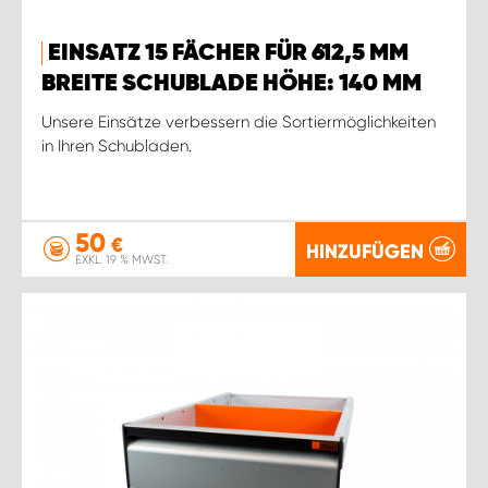
WORK SYSTEM ROSTOCK
EINSATZ 15 FÄCHER FÜR 612,5 MM
WORK SYSTEM STUTTGART
BREITE SCHUBLADE HÖHE: 140 MM
Unsere Einsätze verbessern die Sortiermöglichkeiten
in Ihren Schubladen.
50
€
HINZUFÜGEN
EXKL. 19 % MWST.