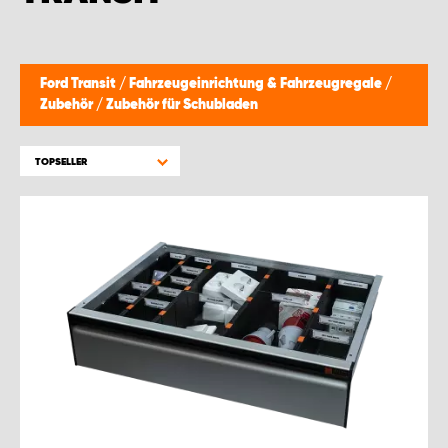
WORK SYSTEM GERA
WORK SYSTEM HAMBURG
Ford Transit
/
Fahrzeugeinrichtung & Fahrzeugregale
/
Zubehör
/
Zubehör für Schubladen
WORK SYSTEM LEIPZIG/HALLE
TOPSELLER
WORK SYSTEM LUDWIGSHAFEN
WORK SYSTEM MAGDEBURG
WORK SYSTEM MÜNCHEN
WORK SYSTEM OSNABRÜCK
WORK SYSTEM RHEINLAND