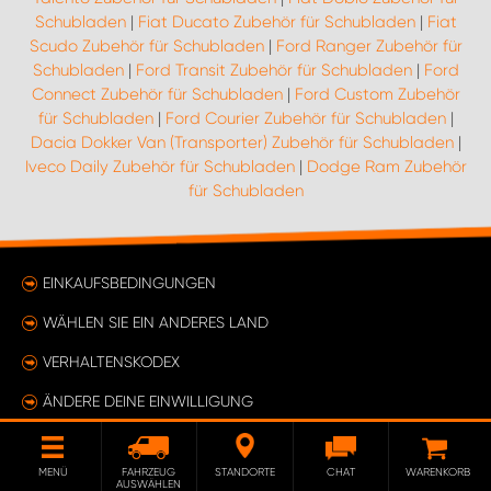
Schubladen
|
Fiat Ducato Zubehör für Schubladen
|
Fiat
Scudo Zubehör für Schubladen
|
Ford Ranger Zubehör für
Schubladen
|
Ford Transit Zubehör für Schubladen
|
Ford
Connect Zubehör für Schubladen
|
Ford Custom Zubehör
für Schubladen
|
Ford Courier Zubehör für Schubladen
|
Dacia Dokker Van (Transporter) Zubehör für Schubladen
|
Iveco Daily Zubehör für Schubladen
|
Dodge Ram Zubehör
für Schubladen
EINKAUFSBEDINGUNGEN
WÄHLEN SIE EIN ANDERES LAND
VERHALTENSKODEX
ÄNDERE DEINE EINWILLIGUNG
MENÜ
FAHRZEUG
STANDORTE
CHAT
WARENKORB
AUSWÄHLEN