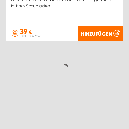
in Ihren Schubladen.
39
€
HINZUFÜGEN
EXKL. 19 % MWST.