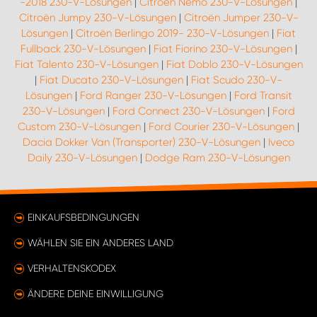
-2018 230-V-Lösungen
|
Citroën Nemo 230-V-Lösungen
|
Citroën Jumpy 230-V-Lösungen
|
Citroën Jumper 230-V-
Lösungen
|
Citroën Berlingo 2019- 230-V-Lösungen
|
Fiat
Fullback 230-V-Lösungen
|
Fiat Fiorino 230-V-Lösungen
|
Fiat Talento 230-V-Lösungen
|
Fiat Doblo 230-V-Lösungen
|
Fiat Ducato 230-V-Lösungen
|
Fiat Scudo 230-V-
Lösungen
|
Ford Ranger 230-V-Lösungen
|
Ford Transit
230-V-Lösungen
|
Ford Connect 230-V-Lösungen
|
Ford
Custom 230-V-Lösungen
|
Ford Courier 230-V-Lösungen
|
Dacia Dokker Van (Transporter) 230-V-Lösungen
|
Iveco
Daily 230-V-Lösungen
|
Dodge Ram 230-V-Lösungen
EINKAUFSBEDINGUNGEN
WÄHLEN SIE EIN ANDERES LAND
VERHALTENSKODEX
ÄNDERE DEINE EINWILLIGUNG