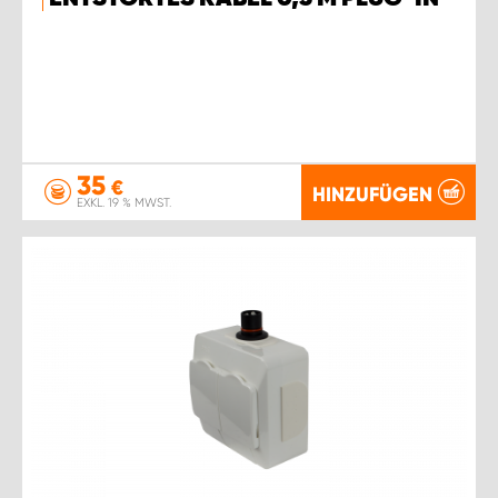
WORK SYSTEM ROSTOCK
WORK SYSTEM STUTTGART
35
€
HINZUFÜGEN
EXKL. 19 % MWST.