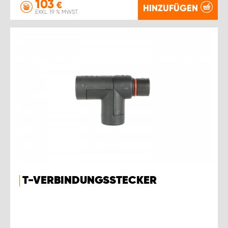
103
€
HINZUFÜGEN
EXKL. 19 % MWST.
T-VERBINDUNGSSTECKER