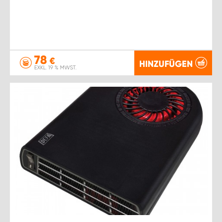
78
€
HINZUFÜGEN
EXKL. 19 % MWST.