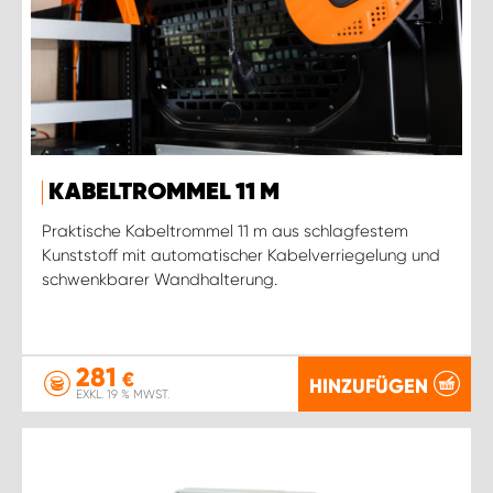
KABELTROMMEL 11 M
Praktische Kabeltrommel 11 m aus schlagfestem
Kunststoff mit automatischer Kabelverriegelung und
schwenkbarer Wandhalterung.
281
€
HINZUFÜGEN
EXKL. 19 % MWST.