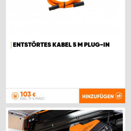
ENTSTÖRTES KABEL 5 M PLUG-IN
103
€
HINZUFÜGEN
EXKL. 19 % MWST.