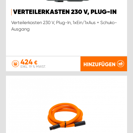
VERTEILERKASTEN 230 V, PLUG-IN
Verteilerkasten 230 V, Plug-In, 1xEin/1xAus + Schuko-
Ausgang
424
€
HINZUFÜGEN
EXKL. 19 % MWST.