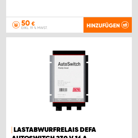
50
€
HINZUFÜGEN
EXKL. 19 % MWST.
LASTABWURFRELAIS DEFA