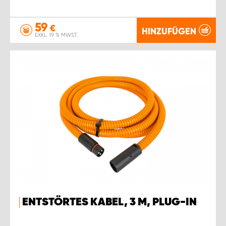
59
€
HINZUFÜGEN
EXKL. 19 % MWST.
ENTSTÖRTES KABEL, 3 M, PLUG-IN