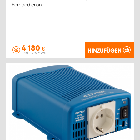
Fernbedienung
4 180
€
HINZUFÜGEN
EXKL. 19 % MWST.