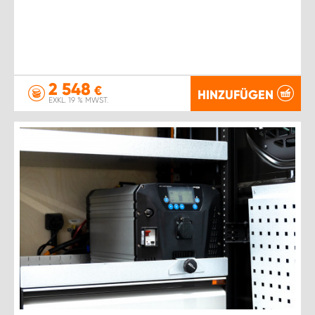
2 548
€
HINZUFÜGEN
EXKL. 19 % MWST.