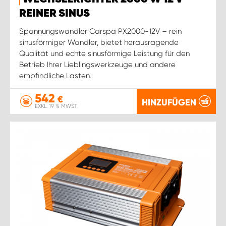
WORK SYSTEM ROSTOCK
REINER SINUS
WORK SYSTEM STUTTGART
Spannungswandler Carspa PX2000-12V – rein
sinusförmiger Wandler, bietet herausragende
Qualität und echte sinusförmige Leistung für den
Betrieb Ihrer Lieblingswerkzeuge und andere
empfindliche Lasten.
542
€
HINZUFÜGEN
EXKL. 19 % MWST.