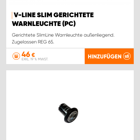
WORK SYSTEM ROSTOCK
V-LINE SLIM GERICHTETE
WORK SYSTEM STUTTGART
WARNLEUCHTE (PC)
Gerichtete SlimLine Warnleuchte außenliegend.
Zugelassen REG 65.
46
€
HINZUFÜGEN
EXKL. 19 % MWST.