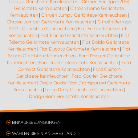
Dodge Gerichtete Kennleuchten
|
Citroën Berlingo -2018
Gerichtete Kennleuchten
|
Citroën Nemo Gerichtete
Kennleuchten
|
Citroën Jumpy Gerichtete Kennleuchten
|
Citroën Jumper Gerichtete Kennleuchten
|
Citroën Berlingo
2019- Gerichtete Kennleuchten
|
Fiat Fullback Gerichtete
Kennleuchten
|
Fiat Fiorino Gerichtete Kennleuchten
|
Fiat
Talento Gerichtete Kennleuchten
|
Fiat Doblo Gerichtete
Kennleuchten
|
Fiat Ducato Gerichtete Kennleuchten
|
Fiat
Scudo Gerichtete Kennleuchten
|
Ford Ranger Gerichtete
Kennleuchten
|
Ford Transit Gerichtete Kennleuchten
|
Ford
Connect Gerichtete Kennleuchten
|
Ford Custom
Gerichtete Kennleuchten
|
Ford Courier Gerichtete
Kennleuchten
|
Dacia Dokker Van (Transporter) Gerichtete
Kennleuchten
|
Iveco Daily Gerichtete Kennleuchten
|
Dodge Ram Gerichtete Kennleuchten
EINKAUFSBEDINGUNGEN
WÄHLEN SIE EIN ANDERES LAND