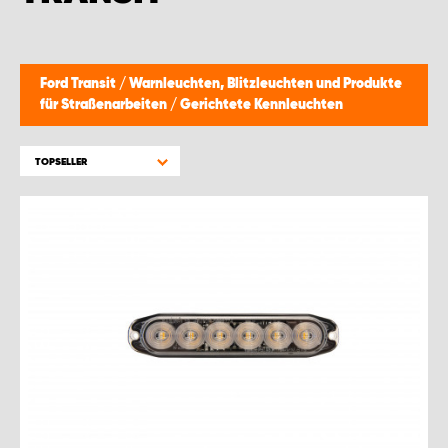
WORK SYSTEM GERA
WORK SYSTEM HAMBURG
Ford Transit
/
Warnleuchten, Blitzleuchten und Produkte
für Straßenarbeiten
/
Gerichtete Kennleuchten
WORK SYSTEM LEIPZIG/HALLE
TOPSELLER
WORK SYSTEM LUDWIGSHAFEN
WORK SYSTEM MAGDEBURG
WORK SYSTEM MÜNCHEN
WORK SYSTEM OSNABRÜCK
WORK SYSTEM RHEINLAND