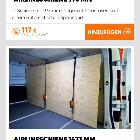
WORK SYSTEM ROSTOCK
1x Schiene mit 973 mm Länge inkl. 2 Lastösen und
einem automatischen Spanngurt.
WORK SYSTEM STUTTGART
117
€
HINZUFÜGEN
EXKL. 19 % MWST.
AIRLINESCHIENE 1473 MM