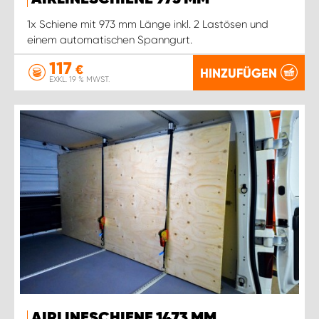
WORK SYSTEM ROSTOCK
1x Schiene mit 973 mm Länge inkl. 2 Lastösen und
einem automatischen Spanngurt.
WORK SYSTEM STUTTGART
117
€
HINZUFÜGEN
EXKL. 19 % MWST.
AIRLINESCHIENE 1473 MM