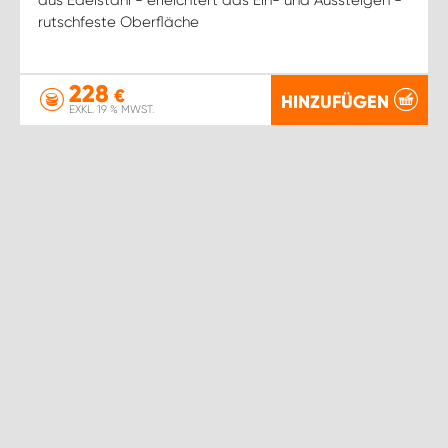
rutschfeste Oberfläche
228
€
HINZUFÜGEN
EXKL. 19 % MWST.