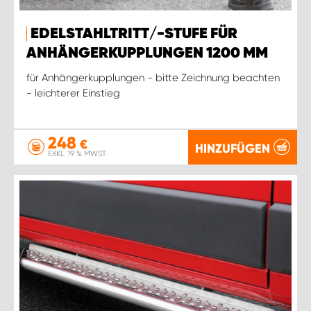
WORK SYSTEM ROSTOCK
EDELSTAHLTRITT/-STUFE FÜR
WORK SYSTEM STUTTGART
ANHÄNGERKUPPLUNGEN 1200 MM
für Anhängerkupplungen - bitte Zeichnung beachten
- leichterer Einstieg
248
€
HINZUFÜGEN
EXKL. 19 % MWST.