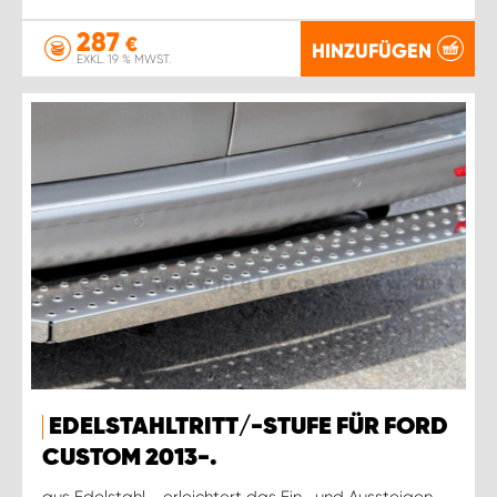
287
€
HINZUFÜGEN
EXKL. 19 % MWST.
EDELSTAHLTRITT/-STUFE FÜR FORD
CUSTOM 2013-.
aus Edelstahl - erleichtert das Ein- und Aussteigen -