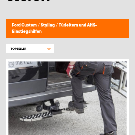
WORK SYSTEM GERA
WORK SYSTEM HAMBURG
Ford Custom
/
Styling
/
Türleitern und AHK-
Einstiegshilfen
WORK SYSTEM LEIPZIG/HALLE
TOPSELLER
WORK SYSTEM LUDWIGSHAFEN
WORK SYSTEM MAGDEBURG
WORK SYSTEM MÜNCHEN
WORK SYSTEM OSNABRÜCK
WORK SYSTEM RHEINLAND