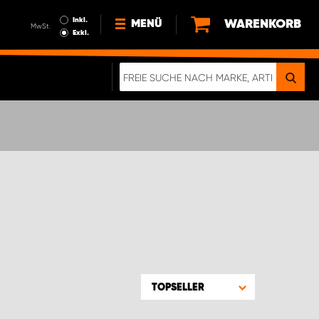
Inkl.
WARENKORB
MENÜ
MwSt.
Exkl.
NEWS
ÜBER UNS
NACHHALTIGKEIT
DIGITALE BROSCHÜRE
ELEKTRO-FAHRZEUGE
FAQ
IMPRESSUM
DATENSCHUTZ
EIN RICHTIGER CRASH-TEST
TOPSELLER