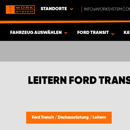
STANDORTE
INFO@WORKSYSTEM.CO
FAHRZEUG AUSWÄHLEN
FORD TRANSIT
KA
ERGEBNISSE ANZEIGEN -
428
ARTIKEL
LEITERN FORD TRANS
Ford Transit
/
Dachausrüstung
/
Leitern