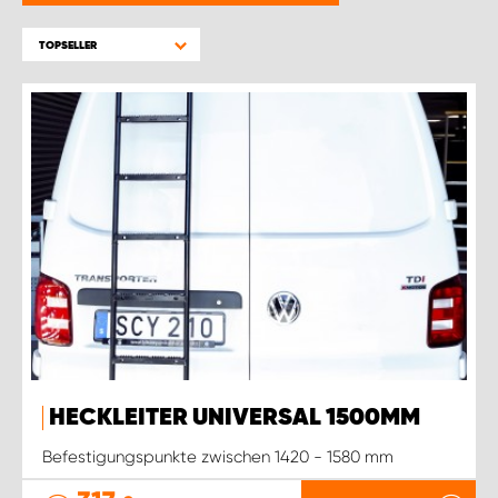
WORK SYSTEM GERA
TOPSELLER
WORK SYSTEM HAMBURG
WORK SYSTEM LEIPZIG/HALLE
WORK SYSTEM LUDWIGSHAFEN
WORK SYSTEM MAGDEBURG
WORK SYSTEM MÜNCHEN
WORK SYSTEM OSNABRÜCK
HECKLEITER UNIVERSAL 1500MM
WORK SYSTEM RHEINLAND
Befestigungspunkte zwischen 1420 - 1580 mm