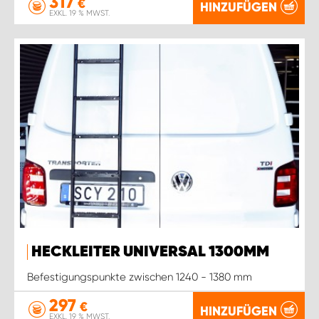
317
WORK SYSTEM ROSTOCK
€
HINZUFÜGEN
EXKL. 19 % MWST.
WORK SYSTEM STUTTGART
HECKLEITER UNIVERSAL 1300MM
Befestigungspunkte zwischen 1240 - 1380 mm
297
€
HINZUFÜGEN
EXKL. 19 % MWST.