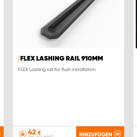
FLEX LASHING RAIL 910MM
FLEX Lashing rail for flush installation.
42
€
HINZUFÜGEN
EXKL. 19 % MWST.