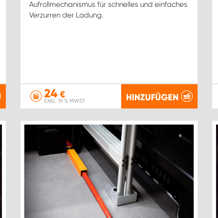
Aufrollmechanismus für schnelles und einfaches
Verzurren der Ladung.
24
€
HINZUFÜGEN
EXKL. 19 % MWST.