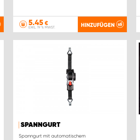
5.45
€
HINZUFÜGEN
EXKL. 19 % MWST.
SPANNGURT
Spanngurt mit automatischem