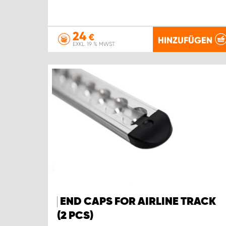
24
€
HINZUFÜGEN
EXKL. 19 % MWST.
END CAPS FOR AIRLINE TRACK
(2 PCS)