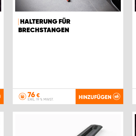
HALTERUNG FÜR
BRECHSTANGEN
76
€
HINZUFÜGEN
EXKL. 19 % MWST.