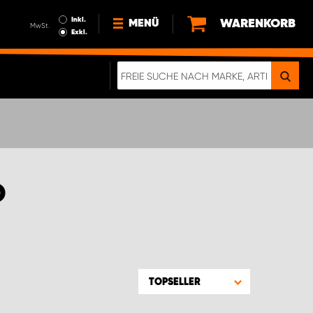
Inkl.
WARENKORB
MENÜ
MwSt.
Exkl.
NEWS
ÜBER UNS
NACHHALTIGKEIT
DIGITALE BROSCHÜRE
ELEKTRO-FAHRZEUGE
O
FAQ
IMPRESSUM
DATENSCHUTZ
EIN RICHTIGER CRASH-TEST
TOPSELLER