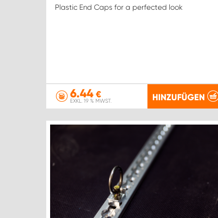
Plastic End Caps for a perfected look
6.44
€
HINZUFÜGEN
EXKL. 19 % MWST.