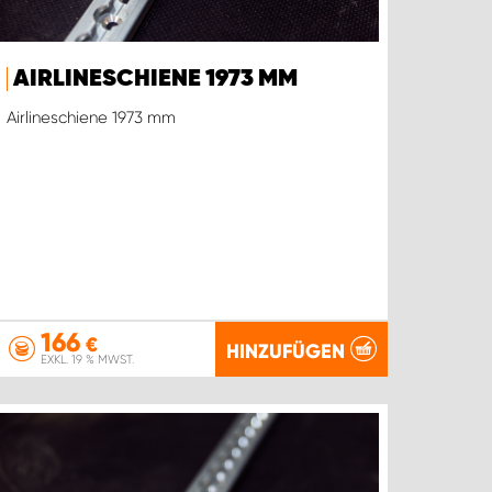
AIRLINESCHIENE 1973 MM
Airlineschiene 1973 mm
166
€
HINZUFÜGEN
EXKL. 19 % MWST.