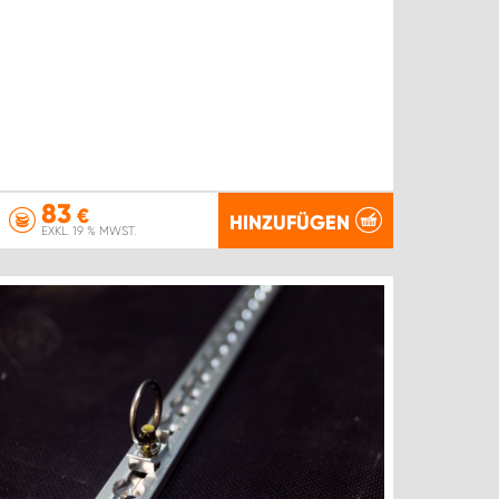
83
€
HINZUFÜGEN
EXKL. 19 % MWST.