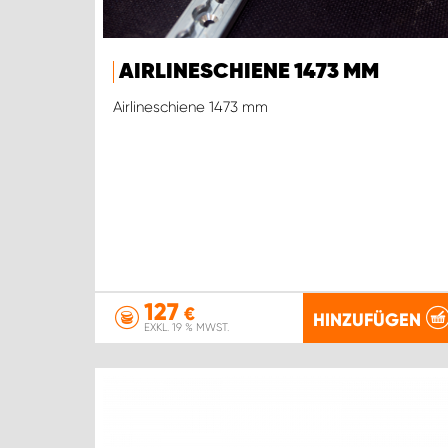
AIRLINESCHIENE 1473 MM
Airlineschiene 1473 mm
127
€
HINZUFÜGEN
EXKL. 19 % MWST.