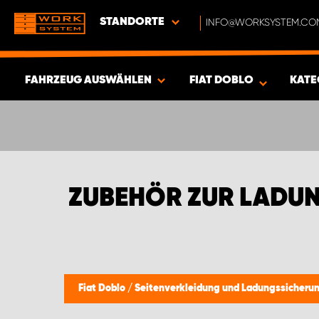
STANDORTE
INFO@WORKSYSTEM.CO
FAHRZEUG AUSWÄHLEN
FIAT DOBLO
KATE
ERGEBNISSE ANZEIGEN -
384
ARTIKEL
ZUBEHÖR ZUR LADU
Fiat Doblo
/
Seitenverkleidung und Ladungssicheru