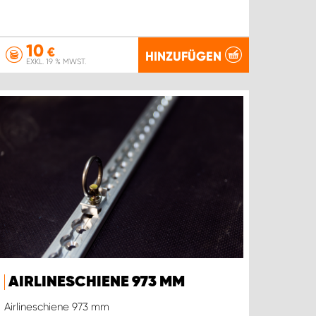
10
€
HINZUFÜGEN
EXKL. 19 % MWST.
AIRLINESCHIENE 973 MM
Airlineschiene 973 mm