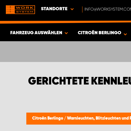
STANDORTE
INFO@WORKSYSTEM.CO
FAHRZEUG AUSWÄHLEN
CITROËN BERLINGO
ERGEBNISSE ANZEIGEN -
352
ARTIKEL
GERICHTETE KENNLE
Citroën Berlingo
/
Warnleuchten, Blitzleuchten und 