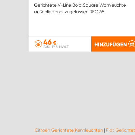
Gerichtete V-Line Bold Square Warnleuchte
außenliegend, zugelassen REG 65
46
€
HINZUFÜGEN
EXKL. 19 % MWST.
Citroën Gerichtete Kennleuchten
|
Fiat Gerichte