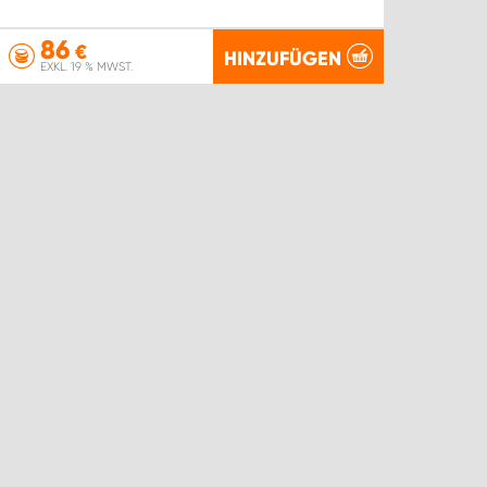
86
€
HINZUFÜGEN
EXKL. 19 % MWST.