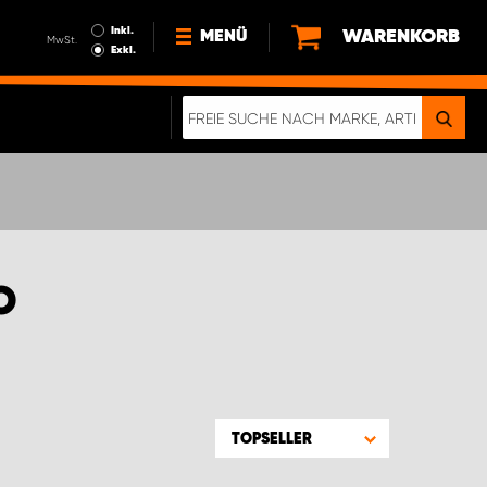
Inkl.
WARENKORB
MENÜ
MwSt.
Exkl.
NEWS
ÜBER UNS
NACHHALTIGKEIT
DIGITALE BROSCHÜRE
ELEKTRO-FAHRZEUGE
O
FAQ
IMPRESSUM
DATENSCHUTZ
EIN RICHTIGER CRASH-TEST
TOPSELLER