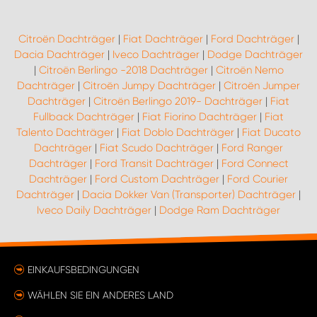
Citroën Dachträger
|
Fiat Dachträger
|
Ford Dachträger
|
Dacia Dachträger
|
Iveco Dachträger
|
Dodge Dachträger
|
Citroën Berlingo -2018 Dachträger
|
Citroën Nemo
Dachträger
|
Citroën Jumpy Dachträger
|
Citroën Jumper
Dachträger
|
Citroën Berlingo 2019- Dachträger
|
Fiat
Fullback Dachträger
|
Fiat Fiorino Dachträger
|
Fiat
Talento Dachträger
|
Fiat Doblo Dachträger
|
Fiat Ducato
Dachträger
|
Fiat Scudo Dachträger
|
Ford Ranger
Dachträger
|
Ford Transit Dachträger
|
Ford Connect
Dachträger
|
Ford Custom Dachträger
|
Ford Courier
Dachträger
|
Dacia Dokker Van (Transporter) Dachträger
|
Iveco Daily Dachträger
|
Dodge Ram Dachträger
EINKAUFSBEDINGUNGEN
WÄHLEN SIE EIN ANDERES LAND