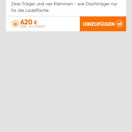
WORK SYSTEM ROSTOCK
Zwei Träger und vier Klemmen - wie Dachträger nur
für die Ladefläche.
WORK SYSTEM STUTTGART
620
€
HINZUFÜGEN
EXKL. 19 % MWST.