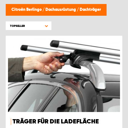
WORK SYSTEM GERA
Citroën Berlingo
/
Dachausrüstung
/
Dachträger
WORK SYSTEM HAMBURG
TOPSELLER
WORK SYSTEM LEIPZIG/HALLE
WORK SYSTEM LUDWIGSHAFEN
WORK SYSTEM MAGDEBURG
WORK SYSTEM MÜNCHEN
WORK SYSTEM OSNABRÜCK
WORK SYSTEM RHEINLAND
TRÄGER FÜR DIE LADEFLÄCHE