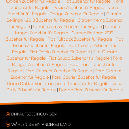
Citroën Zubehör für Regale
|
Fiat Zubehör für Regale
|
Ford
Zubehör für Regale
|
Dacia Zubehör für Regale
|
Iveco
Zubehör für Regale
|
Dodge Zubehör für Regale
|
Citroën
Berlingo -2018 Zubehör für Regale
|
Citroën Nemo Zubehör
für Regale
|
Citroën Jumpy Zubehör für Regale
|
Citroën
Jumper Zubehör für Regale
|
Citroën Berlingo 2019-
Zubehör für Regale
|
Fiat Fullback Zubehör für Regale
|
Fiat
Fiorino Zubehör für Regale
|
Fiat Talento Zubehör für
Regale
|
Fiat Doblo Zubehör für Regale
|
Fiat Ducato
Zubehör für Regale
|
Fiat Scudo Zubehör für Regale
|
Ford
Ranger Zubehör für Regale
|
Ford Transit Zubehör für
Regale
|
Ford Connect Zubehör für Regale
|
Ford Custom
Zubehör für Regale
|
Ford Courier Zubehör für Regale
|
Dacia Dokker Van (Transporter) Zubehör für Regale
|
Iveco
Daily Zubehör für Regale
|
Dodge Ram Zubehör für Regale
EINKAUFSBEDINGUNGEN
WÄHLEN SIE EIN ANDERES LAND