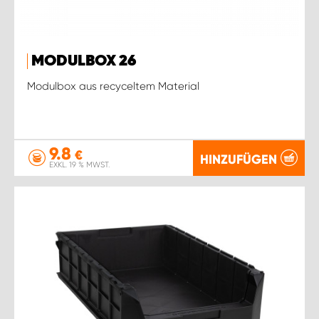
MODULBOX 26
Modulbox aus recyceltem Material
9.8
€
HINZUFÜGEN
EXKL. 19 % MWST.