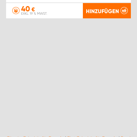
40
€
HINZUFÜGEN
EXKL. 19 % MWST.